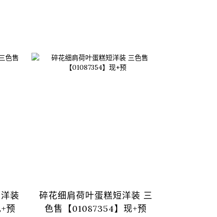
领洋装
碎花细肩荷叶蛋糕短洋装 三
基本素面
现+预
色售【01087354】现+预
三色售 S/