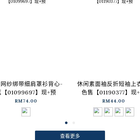
纹网纱绑带细肩罩衫背心-
休闲素面袖反折短袖上衣
【01099697】现+预
色售【01190377】现
RM74.00
RM44.00
查看更多