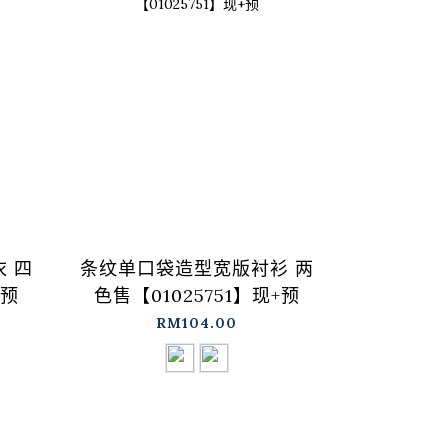
 四
条纹单口袋造型宽版衬衫 两
前胸荷叶
+预
色售【01025751】现+预
三色售【0
RM104.00