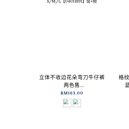
立体不收边花朵弯刀牛仔裤
格
两色售
蓝
S/M/L【04011891】现+预
RM163.00