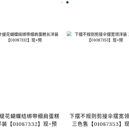
缇花蝴蝶结绑带细肩蛋糕
下摆不规则剪接伞摆宽
装【01087332】现+预
三色售【01087353】