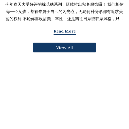
今年春天大受好评的棉花糖系列，延续推出秋冬服饰囉！ 我们相信
每一位女孩，都有专属于自己的闪光点，无论何种身形都有追求美
丽的权利 不论你喜欢甜美、率性，还是嚮往日系或韩系风格，只要
找到适合自己的版型与搭配技巧，就能不用牺牲舒适度，达到修饰
Read More
身形与显瘦的效果 现在就一起来看看棉花糖系列单品，探索那些能
让你自信发光的单品吧～ 麻豆 Sheena(棉花糖) 159cm/75kg 肩宽
View All
39cm 42.5/36/44 穿著XL号镂空花边针织绑带背心 M/L/XL 选用
富有质感的纱线织成 具备弹性并有良好的保暖效果 胸前绑带可自行
调节，花型下摆收边更可爱剪接虚边设计牛仔长裙
S/M/L/XL/2XL 耐磨高磅数棉质丹宁布 高腰设计加上后鬆紧调
节，整体实穿性加倍 A字版型打造显瘦腰臀比 两侧抽皱设计透肤衬
衫 M/L/XL 天丝棉混纺面料，触感柔软滑顺 伞襬版型呈现有腰身
的视觉感 增加了服装的随性感和多变性光泽剪接伞襬长裙 M/L/XL
採用雾面光泽微透肤面料 摆动带有闪亮且飘逸的视觉效果 蛋糕裙襬
呈现出甜美、优雅等多种风格 立体缇花高领长袖上衣 M/L/XL 选
用泡泡感压纹面料 带有精緻木耳边细节 提升造型层次感与甜美气息
格纹伞摆罩衫背心 M/L/XL 选用微磨毛感格纹面料 复古格纹，经
典又充满秋冬气息 修饰身形并增加甜美感灯心绒直纹纹理短裙