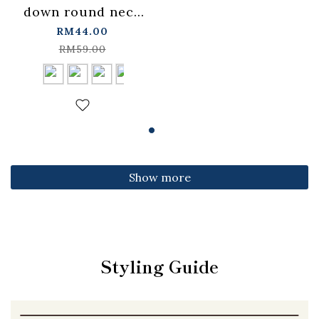
down round neck
fitted top,
RM44.00
available in four
RM59.00
colors【01099501】
in stock+pre-order
Show more
Styling Guide