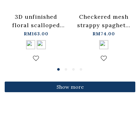
3D unfinished
Checkered mesh
floral scalloped
strappy spaghetti
jeans, available in
strap cover-up
RM163.00
RM74.00
two colors, sizes
vest -
S/M/L.
blue【01099697】
【04011891】in
in stock+pre-order
stock+pre-order
Show more