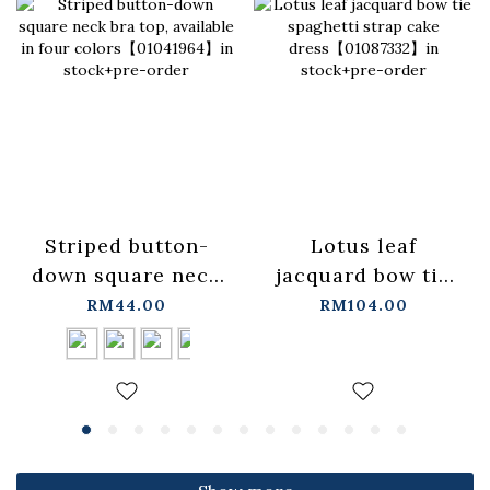
Lotus leaf
Striped button-
jacquard bow tie
down square neck
spaghetti strap
bra top, available
RM104.00
RM44.00
cake
in four
dress【01087332】
colors【01041964】
in stock+pre-order
in stock+pre-order