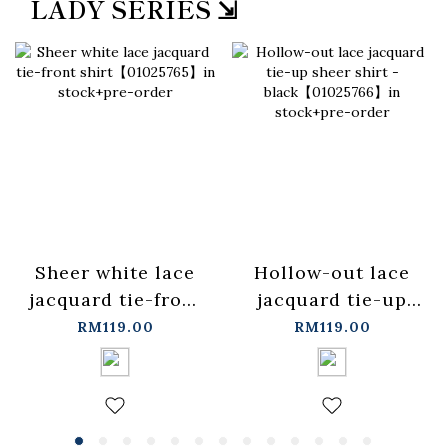
LADY SERIES ⇲
Sheer white lace
Hollow-out lace
jacquard tie-front
jacquard tie-up
shirt【01025765】
sheer shirt -
RM119.00
RM119.00
in stock+pre-order
black【01025766】
in stock+pre-order