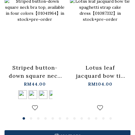
Lotus leaf
Striped button-
jacquard bow tie
down square neck
spaghetti strap
bra top, available
RM104.00
RM44.00
cake
in four
dress【01087332】
colors【01041964】
in stock+pre-order
in stock+pre-order