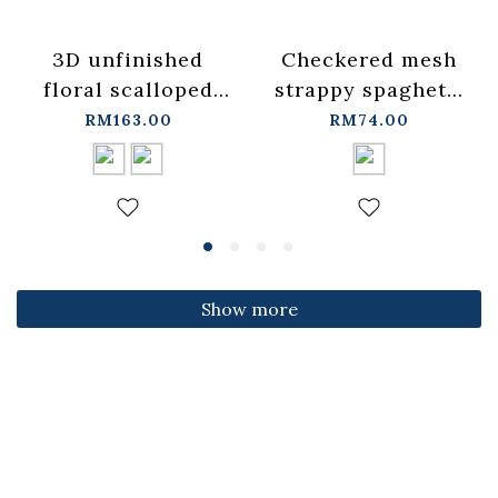
3D unfinished
Checkered mesh
floral scalloped
strappy spaghetti
jeans, available in
strap cover-up
RM163.00
RM74.00
two colors, sizes
vest -
S/M/L.
blue【01099697】
【04011891】in
in stock+pre-order
stock+pre-order
Show more