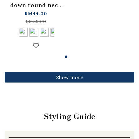
down round neck
fitted top,
RM44.00
available in four
RM59.00
colors【01099501】
in stock+pre-order
Show more
Styling Guide