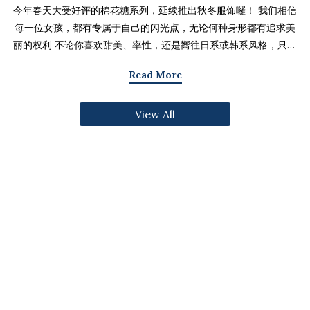
今年春天大受好评的棉花糖系列，延续推出秋冬服饰囉！ 我们相信
每一位女孩，都有专属于自己的闪光点，无论何种身形都有追求美
丽的权利 不论你喜欢甜美、率性，还是嚮往日系或韩系风格，只要
找到适合自己的版型与搭配技巧，就能不用牺牲舒适度，达到修饰
Read More
身形与显瘦的效果 现在就一起来看看棉花糖系列单品，探索那些能
让你自信发光的单品吧～ 麻豆 Sheena(棉花糖) 159cm/75kg 肩宽
View All
39cm 42.5/36/44 穿著XL号镂空花边针织绑带背心 M/L/XL 选用
富有质感的纱线织成 具备弹性并有良好的保暖效果 胸前绑带可自行
调节，花型下摆收边更可爱剪接虚边设计牛仔长裙
S/M/L/XL/2XL 耐磨高磅数棉质丹宁布 高腰设计加上后鬆紧调
节，整体实穿性加倍 A字版型打造显瘦腰臀比 两侧抽皱设计透肤衬
衫 M/L/XL 天丝棉混纺面料，触感柔软滑顺 伞襬版型呈现有腰身
的视觉感 增加了服装的随性感和多变性光泽剪接伞襬长裙 M/L/XL
採用雾面光泽微透肤面料 摆动带有闪亮且飘逸的视觉效果 蛋糕裙襬
呈现出甜美、优雅等多种风格 立体缇花高领长袖上衣 M/L/XL 选
用泡泡感压纹面料 带有精緻木耳边细节 提升造型层次感与甜美气息
格纹伞摆罩衫背心 M/L/XL 选用微磨毛感格纹面料 复古格纹，经
典又充满秋冬气息 修饰身形并增加甜美感灯心绒直纹纹理短裙