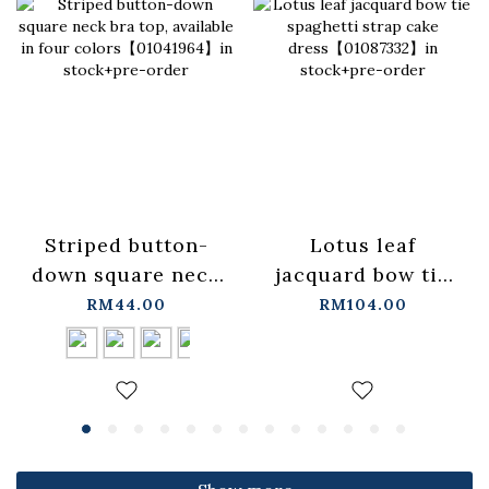
Lotus leaf
Striped button-
jacquard bow tie
down square neck
spaghetti strap
bra top, available
RM104.00
RM44.00
cake
in four
dress【01087332】
colors【01041964】
in stock+pre-order
in stock+pre-order