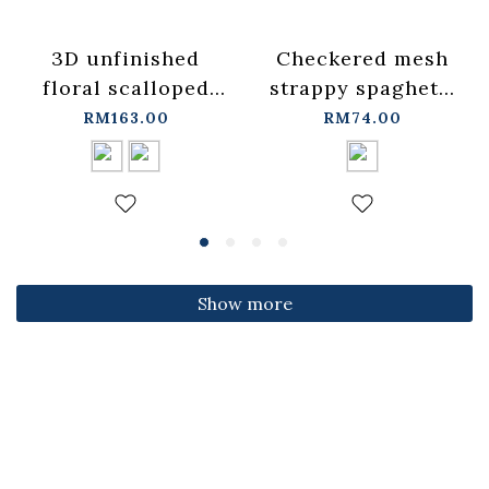
3D unfinished
Checkered mesh
floral scalloped
strappy spaghetti
jeans, available in
strap cover-up
RM163.00
RM74.00
two colors, sizes
vest -
S/M/L.
blue【01099697】
【04011891】in
in stock+pre-order
stock+pre-order
Show more