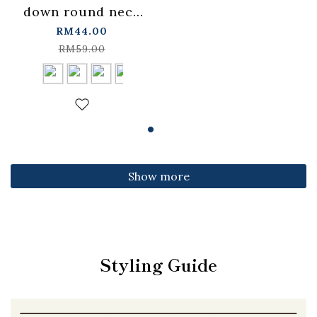
down round neck
fitted top,
RM44.00
available in four
RM59.00
colors【01099501】
in stock+pre-order
Show more
Styling Guide