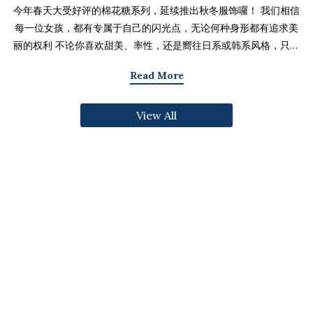
今年春天大受好评的棉花糖系列，延续推出秋冬服饰囉！ 我们相信
每一位女孩，都有专属于自己的闪光点，无论何种身形都有追求美
丽的权利 不论你喜欢甜美、率性，还是嚮往日系或韩系风格，只要
找到适合自己的版型与搭配技巧，就能不用牺牲舒适度，达到修饰
Read More
身形与显瘦的效果 现在就一起来看看棉花糖系列单品，探索那些能
让你自信发光的单品吧～ 麻豆 Sheena(棉花糖) 159cm/75kg 肩宽
View All
39cm 42.5/36/44 穿著XL号镂空花边针织绑带背心 M/L/XL 选用
富有质感的纱线织成 具备弹性并有良好的保暖效果 胸前绑带可自行
调节，花型下摆收边更可爱剪接虚边设计牛仔长裙
S/M/L/XL/2XL 耐磨高磅数棉质丹宁布 高腰设计加上后鬆紧调
节，整体实穿性加倍 A字版型打造显瘦腰臀比 两侧抽皱设计透肤衬
衫 M/L/XL 天丝棉混纺面料，触感柔软滑顺 伞襬版型呈现有腰身
的视觉感 增加了服装的随性感和多变性光泽剪接伞襬长裙 M/L/XL
採用雾面光泽微透肤面料 摆动带有闪亮且飘逸的视觉效果 蛋糕裙襬
呈现出甜美、优雅等多种风格 立体缇花高领长袖上衣 M/L/XL 选
用泡泡感压纹面料 带有精緻木耳边细节 提升造型层次感与甜美气息
格纹伞摆罩衫背心 M/L/XL 选用微磨毛感格纹面料 复古格纹，经
典又充满秋冬气息 修饰身形并增加甜美感灯心绒直纹纹理短裙