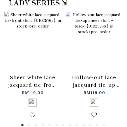
LADY SERIES ⇲
Sheer white lace
Hollow-out lace
jacquard tie-front
jacquard tie-up
shirt【01025765】
sheer shirt -
RM119.00
RM119.00
in stock+pre-order
black【01025766】
in stock+pre-order