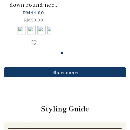
down round neck
fitted top,
RM44.00
available in four
RM59.00
colors【01099501】
in stock+pre-order
Show more
Styling Guide