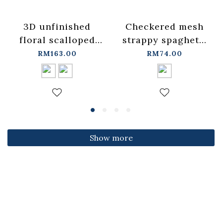
3D unfinished
Checkered mesh
floral scalloped
strappy spaghetti
jeans, available in
strap cover-up
RM163.00
RM74.00
two colors, sizes
vest -
S/M/L.
blue【01099697】
【04011891】in
in stock+pre-order
stock+pre-order
Show more