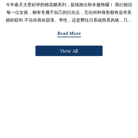
今年春天大受好评的棉花糖系列，延续推出秋冬服饰囉！ 我们相信
每一位女孩，都有专属于自己的闪光点，无论何种身形都有追求美
丽的权利 不论你喜欢甜美、率性，还是嚮往日系或韩系风格，只要
找到适合自己的版型与搭配技巧，就能不用牺牲舒适度，达到修饰
Read More
身形与显瘦的效果 现在就一起来看看棉花糖系列单品，探索那些能
让你自信发光的单品吧～ 麻豆 Sheena(棉花糖) 159cm/75kg 肩宽
View All
39cm 42.5/36/44 穿著XL号镂空花边针织绑带背心 M/L/XL 选用
富有质感的纱线织成 具备弹性并有良好的保暖效果 胸前绑带可自行
调节，花型下摆收边更可爱剪接虚边设计牛仔长裙
S/M/L/XL/2XL 耐磨高磅数棉质丹宁布 高腰设计加上后鬆紧调
节，整体实穿性加倍 A字版型打造显瘦腰臀比 两侧抽皱设计透肤衬
衫 M/L/XL 天丝棉混纺面料，触感柔软滑顺 伞襬版型呈现有腰身
的视觉感 增加了服装的随性感和多变性光泽剪接伞襬长裙 M/L/XL
採用雾面光泽微透肤面料 摆动带有闪亮且飘逸的视觉效果 蛋糕裙襬
呈现出甜美、优雅等多种风格 立体缇花高领长袖上衣 M/L/XL 选
用泡泡感压纹面料 带有精緻木耳边细节 提升造型层次感与甜美气息
格纹伞摆罩衫背心 M/L/XL 选用微磨毛感格纹面料 复古格纹，经
典又充满秋冬气息 修饰身形并增加甜美感灯心绒直纹纹理短裙