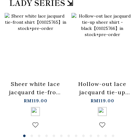
LADY SERIES ⇲
Sheer white lace
Hollow-out lace
jacquard tie-front
jacquard tie-up
shirt【01025765】
sheer shirt -
RM119.00
RM119.00
in stock+pre-order
black【01025766】
in stock+pre-order