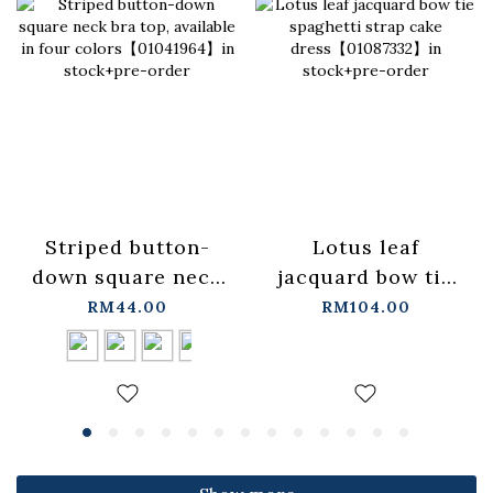
Lotus leaf
Striped button-
jacquard bow tie
down square neck
spaghetti strap
bra top, available
RM104.00
RM44.00
cake
in four
dress【01087332】
colors【01041964】
in stock+pre-order
in stock+pre-order