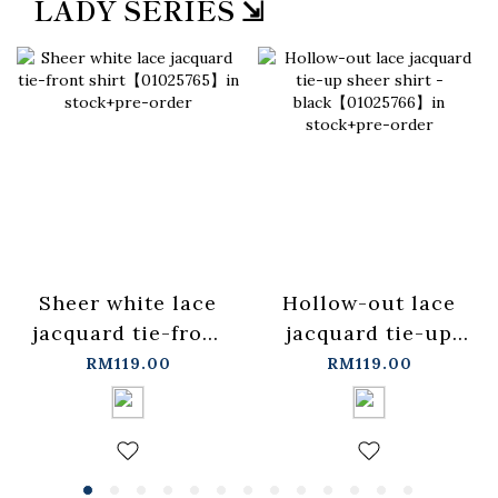
LADY SERIES ⇲
Sheer white lace
Hollow-out lace
jacquard tie-front
jacquard tie-up
shirt【01025765】
sheer shirt -
RM119.00
RM119.00
in stock+pre-order
black【01025766】
in stock+pre-order