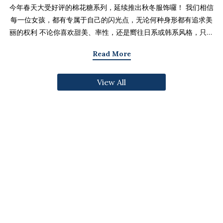
今年春天大受好评的棉花糖系列，延续推出秋冬服饰囉！ 我们相信
每一位女孩，都有专属于自己的闪光点，无论何种身形都有追求美
丽的权利 不论你喜欢甜美、率性，还是嚮往日系或韩系风格，只要
找到适合自己的版型与搭配技巧，就能不用牺牲舒适度，达到修饰
Read More
身形与显瘦的效果 现在就一起来看看棉花糖系列单品，探索那些能
让你自信发光的单品吧～ 麻豆 Sheena(棉花糖) 159cm/75kg 肩宽
View All
39cm 42.5/36/44 穿著XL号镂空花边针织绑带背心 M/L/XL 选用
富有质感的纱线织成 具备弹性并有良好的保暖效果 胸前绑带可自行
调节，花型下摆收边更可爱剪接虚边设计牛仔长裙
S/M/L/XL/2XL 耐磨高磅数棉质丹宁布 高腰设计加上后鬆紧调
节，整体实穿性加倍 A字版型打造显瘦腰臀比 两侧抽皱设计透肤衬
衫 M/L/XL 天丝棉混纺面料，触感柔软滑顺 伞襬版型呈现有腰身
的视觉感 增加了服装的随性感和多变性光泽剪接伞襬长裙 M/L/XL
採用雾面光泽微透肤面料 摆动带有闪亮且飘逸的视觉效果 蛋糕裙襬
呈现出甜美、优雅等多种风格 立体缇花高领长袖上衣 M/L/XL 选
用泡泡感压纹面料 带有精緻木耳边细节 提升造型层次感与甜美气息
格纹伞摆罩衫背心 M/L/XL 选用微磨毛感格纹面料 复古格纹，经
典又充满秋冬气息 修饰身形并增加甜美感灯心绒直纹纹理短裙