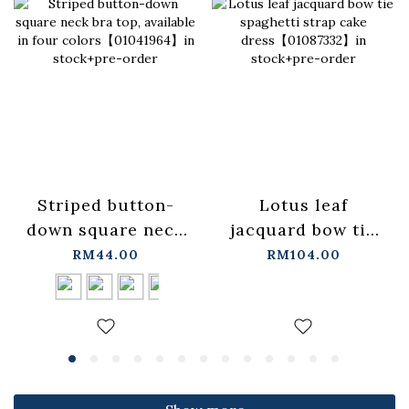
Lotus leaf
Striped button-
jacquard bow tie
down square neck
spaghetti strap
bra top, available
RM104.00
RM44.00
cake
in four
dress【01087332】
colors【01041964】
in stock+pre-order
in stock+pre-order