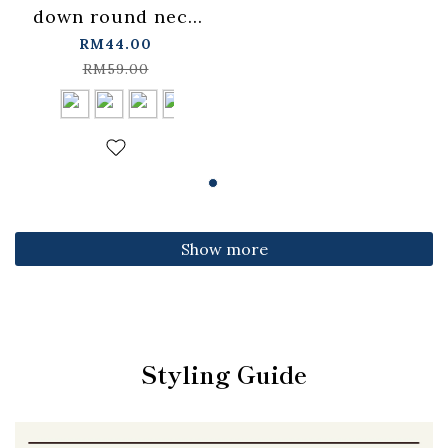
down round neck
fitted top,
RM44.00
available in four
RM59.00
colors【01099501】
in stock+pre-order
Show more
Styling Guide