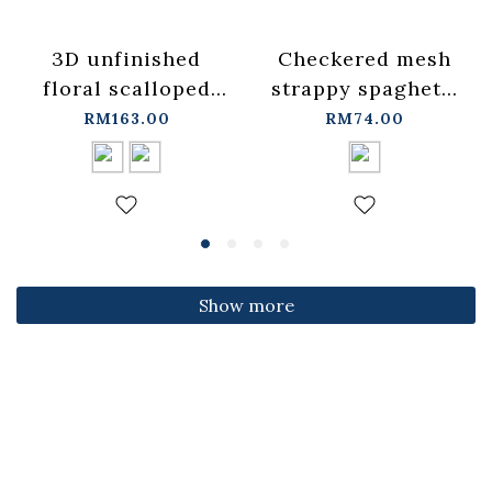
3D unfinished
Checkered mesh
floral scalloped
strappy spaghetti
jeans, available in
strap cover-up
RM163.00
RM74.00
two colors, sizes
vest -
S/M/L.
blue【01099697】
【04011891】in
in stock+pre-order
stock+pre-order
Show more