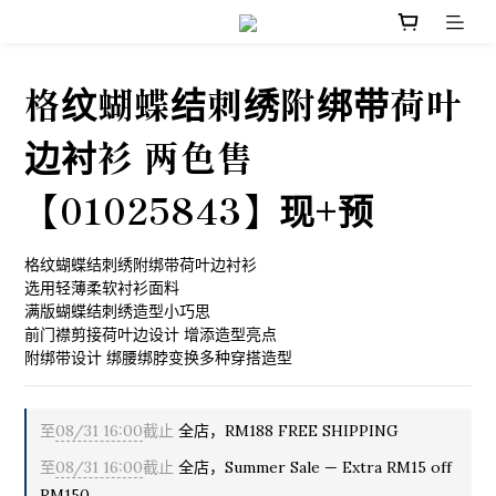
格纹蝴蝶结刺绣附绑带荷叶
边衬衫 两色售
【01025843】现+预
格纹蝴蝶结刺绣附绑带荷叶边衬衫
选用轻薄柔软衬衫面料
满版蝴蝶结刺绣造型小巧思
前门襟剪接荷叶边设计 增添造型亮点
附绑带设计 绑腰绑脖变换多种穿搭造型
至
08/31 16:00
截止
全店，RM188 FREE SHIPPING
至
08/31 16:00
截止
全店，Summer Sale — Extra RM15 off
RM150