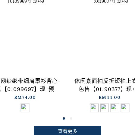
纹网纱绑带细肩罩衫背心-
休闲素面袖反折短袖上衣
【01099697】现+预
色售【01190377】现
RM74.00
RM44.00
查看更多