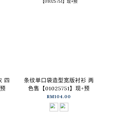
 四
条纹单口袋造型宽版衬衫 两
前胸荷叶
+预
色售【01025751】现+预
三色售【0
RM104.00