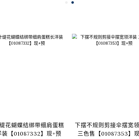
缇花蝴蝶结绑带细肩蛋糕
下摆不规则剪接伞摆宽
装【01087332】现+预
三色售【01087353】