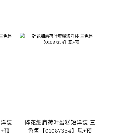
领洋装
碎花细肩荷叶蛋糕短洋装 三
基本素面
现+预
色售【01087354】现+预
三色售 S/