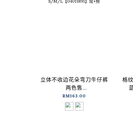
立体不收边花朵弯刀牛仔裤
格
两色售
蓝
S/M/L【04011891】现+预
RM163.00