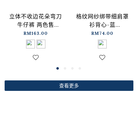
格纹网纱绑带细肩罩
立体不收边花朵弯刀
衫背心-蓝
牛仔裤 两色售
【01099697】现+预
S/M/L【04011891】
RM74.00
RM163.00
现+预
查看更多