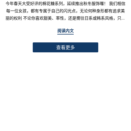
今年春天大受好评的棉花糖系列，延续推出秋冬服饰囉！ 我们相信
每一位女孩，都有专属于自己的闪光点，无论何种身形都有追求美
丽的权利 不论你喜欢甜美、率性，还是嚮往日系或韩系风格，只要
找到适合自己的版型与搭配技巧，就能不用牺牲舒适度，达到修饰
阅读内文
身形与显瘦的效果 现在就一起来看看棉花糖系列单品，探索那些能
让你自信发光的单品吧～ 麻豆 Sheena(棉花糖) 159cm/75kg 肩宽
查看更多
39cm 42.5/36/44 穿著XL号镂空花边针织绑带背心 M/L/XL 选用
富有质感的纱线织成 具备弹性并有良好的保暖效果 胸前绑带可自行
调节，花型下摆收边更可爱剪接虚边设计牛仔长裙
S/M/L/XL/2XL 耐磨高磅数棉质丹宁布 高腰设计加上后鬆紧调
节，整体实穿性加倍 A字版型打造显瘦腰臀比 两侧抽皱设计透肤衬
衫 M/L/XL 天丝棉混纺面料，触感柔软滑顺 伞襬版型呈现有腰身
的视觉感 增加了服装的随性感和多变性光泽剪接伞襬长裙 M/L/XL
採用雾面光泽微透肤面料 摆动带有闪亮且飘逸的视觉效果 蛋糕裙襬
呈现出甜美、优雅等多种风格 立体缇花高领长袖上衣 M/L/XL 选
用泡泡感压纹面料 带有精緻木耳边细节 提升造型层次感与甜美气息
格纹伞摆罩衫背心 M/L/XL 选用微磨毛感格纹面料 复古格纹，经
典又充满秋冬气息 修饰身形并增加甜美感灯心绒直纹纹理短裙