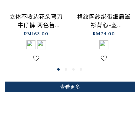
格纹网纱绑带细肩罩
立体不收边花朵弯刀
衫背心-蓝
牛仔裤 两色售
【01099697】现+预
S/M/L【04011891】
RM74.00
RM163.00
现+预
查看更多