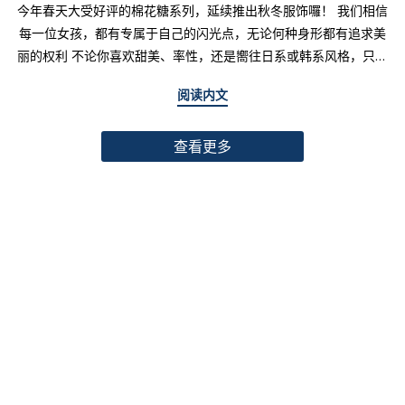
今年春天大受好评的棉花糖系列，延续推出秋冬服饰囉！ 我们相信
每一位女孩，都有专属于自己的闪光点，无论何种身形都有追求美
丽的权利 不论你喜欢甜美、率性，还是嚮往日系或韩系风格，只要
找到适合自己的版型与搭配技巧，就能不用牺牲舒适度，达到修饰
阅读内文
身形与显瘦的效果 现在就一起来看看棉花糖系列单品，探索那些能
让你自信发光的单品吧～ 麻豆 Sheena(棉花糖) 159cm/75kg 肩宽
查看更多
39cm 42.5/36/44 穿著XL号镂空花边针织绑带背心 M/L/XL 选用
富有质感的纱线织成 具备弹性并有良好的保暖效果 胸前绑带可自行
调节，花型下摆收边更可爱剪接虚边设计牛仔长裙
S/M/L/XL/2XL 耐磨高磅数棉质丹宁布 高腰设计加上后鬆紧调
节，整体实穿性加倍 A字版型打造显瘦腰臀比 两侧抽皱设计透肤衬
衫 M/L/XL 天丝棉混纺面料，触感柔软滑顺 伞襬版型呈现有腰身
的视觉感 增加了服装的随性感和多变性光泽剪接伞襬长裙 M/L/XL
採用雾面光泽微透肤面料 摆动带有闪亮且飘逸的视觉效果 蛋糕裙襬
呈现出甜美、优雅等多种风格 立体缇花高领长袖上衣 M/L/XL 选
用泡泡感压纹面料 带有精緻木耳边细节 提升造型层次感与甜美气息
格纹伞摆罩衫背心 M/L/XL 选用微磨毛感格纹面料 复古格纹，经
典又充满秋冬气息 修饰身形并增加甜美感灯心绒直纹纹理短裙