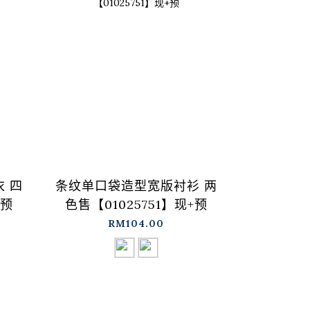
 四
条纹单口袋造型宽版衬衫 两
前胸荷叶
+预
色售【01025751】现+预
三色售【0
RM104.00