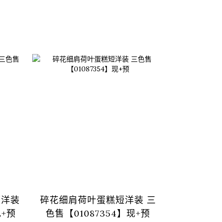
领洋装
碎花细肩荷叶蛋糕短洋装 三
基本素面
现+预
色售【01087354】现+预
三色售 S/