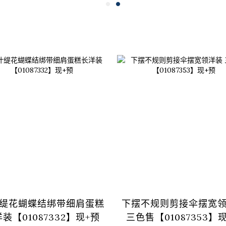
缇花蝴蝶结绑带细肩蛋糕
下摆不规则剪接伞摆宽
装【01087332】现+预
三色售【01087353】