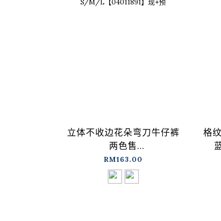
立体不收边花朵弯刀牛仔裤
格
两色售
蓝
S/M/L【04011891】现+预
RM163.00