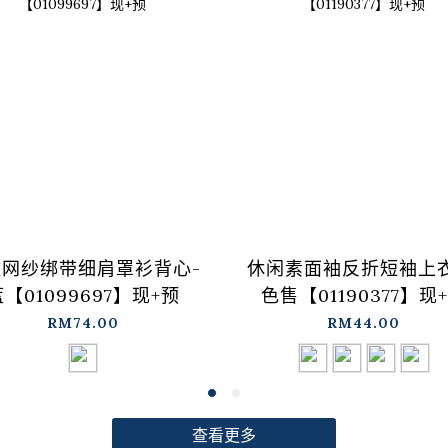
纹网纱绑带细肩罩衫背心-
休闲素面袖反折短袖上衣
【01099697】现+预
色售【01190377】现
RM74.00
RM44.00
查看更多