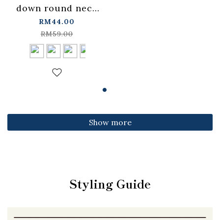
down round neck
fitted top,
RM44.00
available in four
RM59.00
colors【01099501】
in stock+pre-order
Show more
Styling Guide