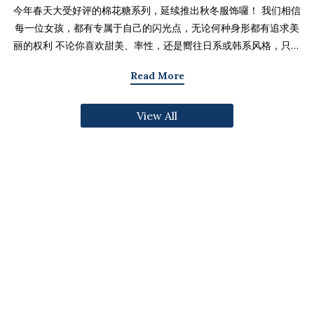
今年春天大受好评的棉花糖系列，延续推出秋冬服饰囉！ 我们相信
每一位女孩，都有专属于自己的闪光点，无论何种身形都有追求美
丽的权利 不论你喜欢甜美、率性，还是嚮往日系或韩系风格，只要
找到适合自己的版型与搭配技巧，就能不用牺牲舒适度，达到修饰
Read More
身形与显瘦的效果 现在就一起来看看棉花糖系列单品，探索那些能
让你自信发光的单品吧～ 麻豆 Sheena(棉花糖) 159cm/75kg 肩宽
View All
39cm 42.5/36/44 穿著XL号镂空花边针织绑带背心 M/L/XL 选用
富有质感的纱线织成 具备弹性并有良好的保暖效果 胸前绑带可自行
调节，花型下摆收边更可爱剪接虚边设计牛仔长裙
S/M/L/XL/2XL 耐磨高磅数棉质丹宁布 高腰设计加上后鬆紧调
节，整体实穿性加倍 A字版型打造显瘦腰臀比 两侧抽皱设计透肤衬
衫 M/L/XL 天丝棉混纺面料，触感柔软滑顺 伞襬版型呈现有腰身
的视觉感 增加了服装的随性感和多变性光泽剪接伞襬长裙 M/L/XL
採用雾面光泽微透肤面料 摆动带有闪亮且飘逸的视觉效果 蛋糕裙襬
呈现出甜美、优雅等多种风格 立体缇花高领长袖上衣 M/L/XL 选
用泡泡感压纹面料 带有精緻木耳边细节 提升造型层次感与甜美气息
格纹伞摆罩衫背心 M/L/XL 选用微磨毛感格纹面料 复古格纹，经
典又充满秋冬气息 修饰身形并增加甜美感灯心绒直纹纹理短裙