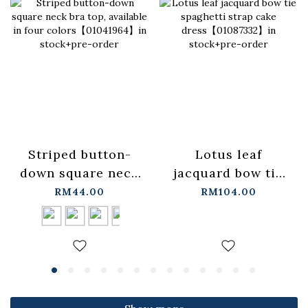
Lotus leaf
Striped button-
jacquard bow tie
down square neck
spaghetti strap
bra top, available
RM104.00
RM44.00
cake
in four
dress【01087332】
colors【01041964】
in stock+pre-order
in stock+pre-order