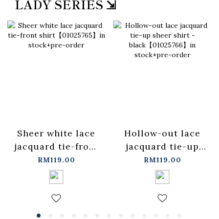
LADY SERIES ⇲
Sheer white lace
Hollow-out lace
jacquard tie-front
jacquard tie-up
shirt【01025765】
sheer shirt -
RM119.00
RM119.00
in stock+pre-order
black【01025766】
in stock+pre-order