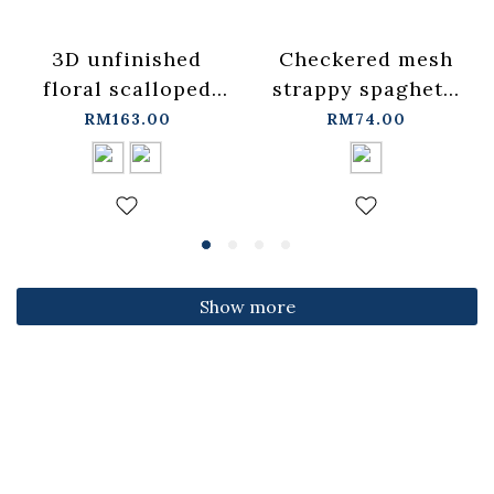
3D unfinished
Checkered mesh
floral scalloped
strappy spaghetti
jeans, available in
strap cover-up
RM163.00
RM74.00
two colors, sizes
vest -
S/M/L.
blue【01099697】
【04011891】in
in stock+pre-order
stock+pre-order
Show more