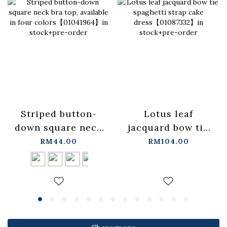
Lotus leaf
Striped button-
jacquard bow tie
down square neck
spaghetti strap
bra top, available
RM104.00
RM44.00
cake
in four
dress【01087332】
colors【01041964】
in stock+pre-order
in stock+pre-order