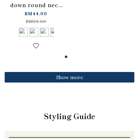
down round neck
fitted top,
RM44.00
available in four
RM59.00
colors【01099501】
in stock+pre-order
Show more
Styling Guide