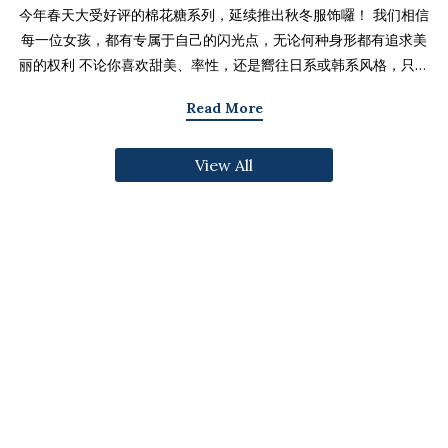
今年春天大受好评的棉花糖系列，延续推出秋冬服饰囉！ 我们相信
每一位女孩，都有专属于自己的闪光点，无论何种身形都有追求美
丽的权利 不论你喜欢甜美、率性，还是嚮往日系或韩系风格，只要
找到适合自己的版型与搭配技巧，就能不用牺牲舒适度，达到修饰
Read More
身形与显瘦的效果 现在就一起来看看棉花糖系列单品，探索那些能
让你自信发光的单品吧～ 麻豆 Sheena(棉花糖) 159cm/75kg 肩宽
View All
39cm 42.5/36/44 穿著XL号镂空花边针织绑带背心 M/L/XL 选用
富有质感的纱线织成 具备弹性并有良好的保暖效果 胸前绑带可自行
调节，花型下摆收边更可爱剪接虚边设计牛仔长裙
S/M/L/XL/2XL 耐磨高磅数棉质丹宁布 高腰设计加上后鬆紧调
节，整体实穿性加倍 A字版型打造显瘦腰臀比 两侧抽皱设计透肤衬
衫 M/L/XL 天丝棉混纺面料，触感柔软滑顺 伞襬版型呈现有腰身
的视觉感 增加了服装的随性感和多变性光泽剪接伞襬长裙 M/L/XL
採用雾面光泽微透肤面料 摆动带有闪亮且飘逸的视觉效果 蛋糕裙襬
呈现出甜美、优雅等多种风格 立体缇花高领长袖上衣 M/L/XL 选
用泡泡感压纹面料 带有精緻木耳边细节 提升造型层次感与甜美气息
格纹伞摆罩衫背心 M/L/XL 选用微磨毛感格纹面料 复古格纹，经
典又充满秋冬气息 修饰身形并增加甜美感灯心绒直纹纹理短裙