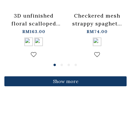
3D unfinished
Checkered mesh
floral scalloped
strappy spaghetti
jeans, available in
strap cover-up
RM163.00
RM74.00
two colors, sizes
vest -
S/M/L.
blue【01099697】
【04011891】in
in stock+pre-order
stock+pre-order
Show more