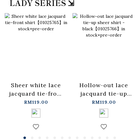
LADY SERIES ⇲
Sheer white lace
Hollow-out lace
jacquard tie-front
jacquard tie-up
shirt【01025765】
sheer shirt -
RM119.00
RM119.00
in stock+pre-order
black【01025766】
in stock+pre-order