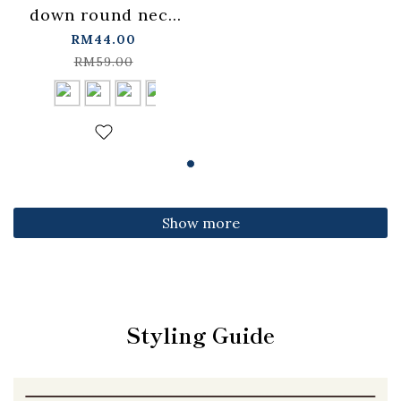
down round neck
fitted top,
RM44.00
available in four
RM59.00
colors【01099501】
in stock+pre-order
Show more
Styling Guide