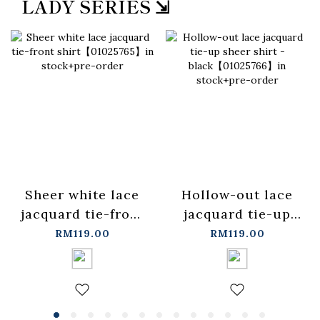
LADY SERIES ⇲
Sheer white lace
Hollow-out lace
jacquard tie-front
jacquard tie-up
shirt【01025765】
sheer shirt -
RM119.00
RM119.00
in stock+pre-order
black【01025766】
in stock+pre-order