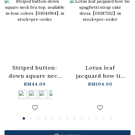
Lotus leaf
Striped button-
jacquard bow tie
down square neck
spaghetti strap
bra top, available
RM104.00
RM44.00
cake
in four
dress【01087332】
colors【01041964】
in stock+pre-order
in stock+pre-order