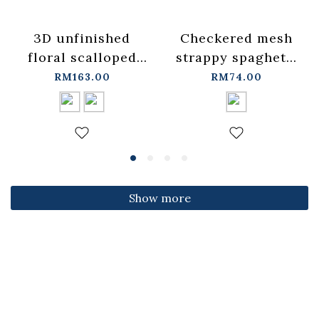
3D unfinished
Checkered mesh
floral scalloped
strappy spaghetti
jeans, available in
strap cover-up
RM163.00
RM74.00
two colors, sizes
vest -
S/M/L.
blue【01099697】
【04011891】in
in stock+pre-order
stock+pre-order
Show more