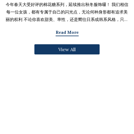
今年春天大受好评的棉花糖系列，延续推出秋冬服饰囉！ 我们相信
每一位女孩，都有专属于自己的闪光点，无论何种身形都有追求美
丽的权利 不论你喜欢甜美、率性，还是嚮往日系或韩系风格，只要
找到适合自己的版型与搭配技巧，就能不用牺牲舒适度，达到修饰
Read More
身形与显瘦的效果 现在就一起来看看棉花糖系列单品，探索那些能
让你自信发光的单品吧～ 麻豆 Sheena(棉花糖) 159cm/75kg 肩宽
View All
39cm 42.5/36/44 穿著XL号镂空花边针织绑带背心 M/L/XL 选用
富有质感的纱线织成 具备弹性并有良好的保暖效果 胸前绑带可自行
调节，花型下摆收边更可爱剪接虚边设计牛仔长裙
S/M/L/XL/2XL 耐磨高磅数棉质丹宁布 高腰设计加上后鬆紧调
节，整体实穿性加倍 A字版型打造显瘦腰臀比 两侧抽皱设计透肤衬
衫 M/L/XL 天丝棉混纺面料，触感柔软滑顺 伞襬版型呈现有腰身
的视觉感 增加了服装的随性感和多变性光泽剪接伞襬长裙 M/L/XL
採用雾面光泽微透肤面料 摆动带有闪亮且飘逸的视觉效果 蛋糕裙襬
呈现出甜美、优雅等多种风格 立体缇花高领长袖上衣 M/L/XL 选
用泡泡感压纹面料 带有精緻木耳边细节 提升造型层次感与甜美气息
格纹伞摆罩衫背心 M/L/XL 选用微磨毛感格纹面料 复古格纹，经
典又充满秋冬气息 修饰身形并增加甜美感灯心绒直纹纹理短裙