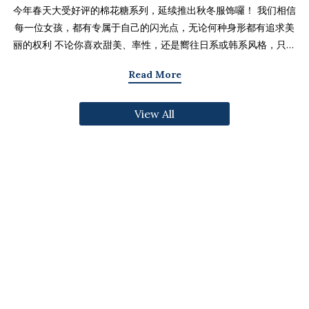
今年春天大受好评的棉花糖系列，延续推出秋冬服饰囉！ 我们相信
每一位女孩，都有专属于自己的闪光点，无论何种身形都有追求美
丽的权利 不论你喜欢甜美、率性，还是嚮往日系或韩系风格，只要
找到适合自己的版型与搭配技巧，就能不用牺牲舒适度，达到修饰
Read More
身形与显瘦的效果 现在就一起来看看棉花糖系列单品，探索那些能
让你自信发光的单品吧～ 麻豆 Sheena(棉花糖) 159cm/75kg 肩宽
View All
39cm 42.5/36/44 穿著XL号镂空花边针织绑带背心 M/L/XL 选用
富有质感的纱线织成 具备弹性并有良好的保暖效果 胸前绑带可自行
调节，花型下摆收边更可爱剪接虚边设计牛仔长裙
S/M/L/XL/2XL 耐磨高磅数棉质丹宁布 高腰设计加上后鬆紧调
节，整体实穿性加倍 A字版型打造显瘦腰臀比 两侧抽皱设计透肤衬
衫 M/L/XL 天丝棉混纺面料，触感柔软滑顺 伞襬版型呈现有腰身
的视觉感 增加了服装的随性感和多变性光泽剪接伞襬长裙 M/L/XL
採用雾面光泽微透肤面料 摆动带有闪亮且飘逸的视觉效果 蛋糕裙襬
呈现出甜美、优雅等多种风格 立体缇花高领长袖上衣 M/L/XL 选
用泡泡感压纹面料 带有精緻木耳边细节 提升造型层次感与甜美气息
格纹伞摆罩衫背心 M/L/XL 选用微磨毛感格纹面料 复古格纹，经
典又充满秋冬气息 修饰身形并增加甜美感灯心绒直纹纹理短裙