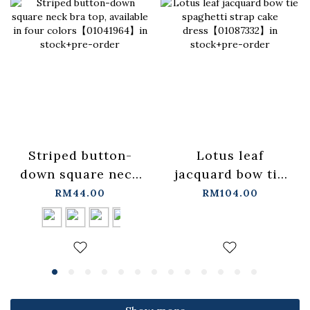
Lotus leaf
Striped button-
jacquard bow tie
down square neck
spaghetti strap
bra top, available
RM104.00
RM44.00
cake
in four
dress【01087332】
colors【01041964】
in stock+pre-order
in stock+pre-order