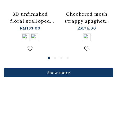
3D unfinished
Checkered mesh
floral scalloped
strappy spaghetti
jeans, available in
strap cover-up
RM163.00
RM74.00
two colors, sizes
vest -
S/M/L.
blue【01099697】
【04011891】in
in stock+pre-order
stock+pre-order
Show more