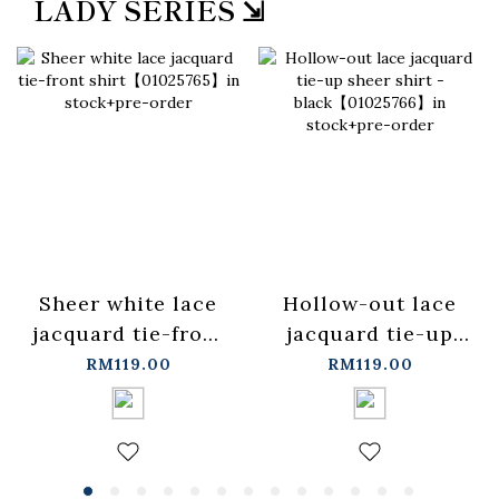
LADY SERIES ⇲
Sheer white lace
Hollow-out lace
jacquard tie-front
jacquard tie-up
shirt【01025765】
sheer shirt -
RM119.00
RM119.00
in stock+pre-order
black【01025766】
in stock+pre-order