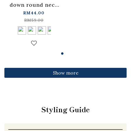
down round neck
fitted top,
RM44.00
available in four
RM59.00
colors【01099501】
in stock+pre-order
Show more
Styling Guide