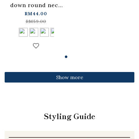
down round neck
fitted top,
RM44.00
available in four
RM59.00
colors【01099501】
in stock+pre-order
Show more
Styling Guide