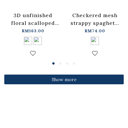
3D unfinished
Checkered mesh
floral scalloped
strappy spaghetti
jeans, available in
strap cover-up
RM163.00
RM74.00
two colors, sizes
vest -
S/M/L.
blue【01099697】
【04011891】in
in stock+pre-order
stock+pre-order
Show more