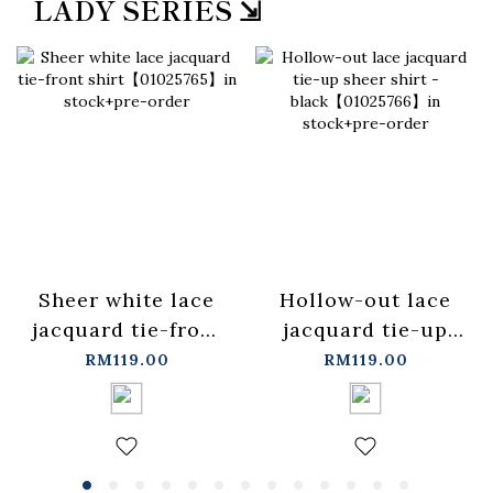
LADY SERIES ⇲
Sheer white lace
Hollow-out lace
jacquard tie-front
jacquard tie-up
shirt【01025765】
sheer shirt -
RM119.00
RM119.00
in stock+pre-order
black【01025766】
in stock+pre-order