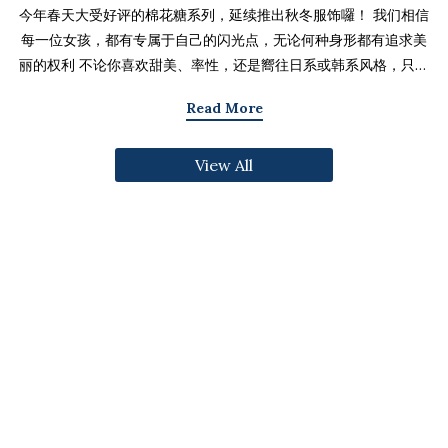
今年春天大受好评的棉花糖系列，延续推出秋冬服饰囉！ 我们相信
每一位女孩，都有专属于自己的闪光点，无论何种身形都有追求美
丽的权利 不论你喜欢甜美、率性，还是嚮往日系或韩系风格，只要
找到适合自己的版型与搭配技巧，就能不用牺牲舒适度，达到修饰
Read More
身形与显瘦的效果 现在就一起来看看棉花糖系列单品，探索那些能
让你自信发光的单品吧～ 麻豆 Sheena(棉花糖) 159cm/75kg 肩宽
View All
39cm 42.5/36/44 穿著XL号镂空花边针织绑带背心 M/L/XL 选用
富有质感的纱线织成 具备弹性并有良好的保暖效果 胸前绑带可自行
调节，花型下摆收边更可爱剪接虚边设计牛仔长裙
S/M/L/XL/2XL 耐磨高磅数棉质丹宁布 高腰设计加上后鬆紧调
节，整体实穿性加倍 A字版型打造显瘦腰臀比 两侧抽皱设计透肤衬
衫 M/L/XL 天丝棉混纺面料，触感柔软滑顺 伞襬版型呈现有腰身
的视觉感 增加了服装的随性感和多变性光泽剪接伞襬长裙 M/L/XL
採用雾面光泽微透肤面料 摆动带有闪亮且飘逸的视觉效果 蛋糕裙襬
呈现出甜美、优雅等多种风格 立体缇花高领长袖上衣 M/L/XL 选
用泡泡感压纹面料 带有精緻木耳边细节 提升造型层次感与甜美气息
格纹伞摆罩衫背心 M/L/XL 选用微磨毛感格纹面料 复古格纹，经
典又充满秋冬气息 修饰身形并增加甜美感灯心绒直纹纹理短裙