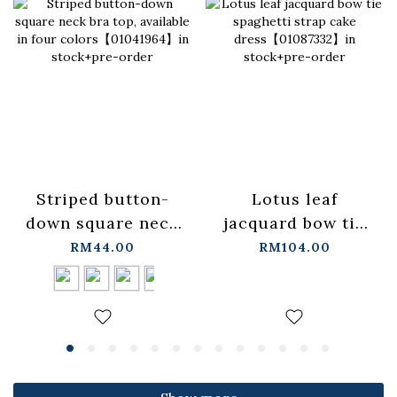
Lotus leaf
Striped button-
jacquard bow tie
down square neck
spaghetti strap
bra top, available
RM104.00
RM44.00
cake
in four
dress【01087332】
colors【01041964】
in stock+pre-order
in stock+pre-order