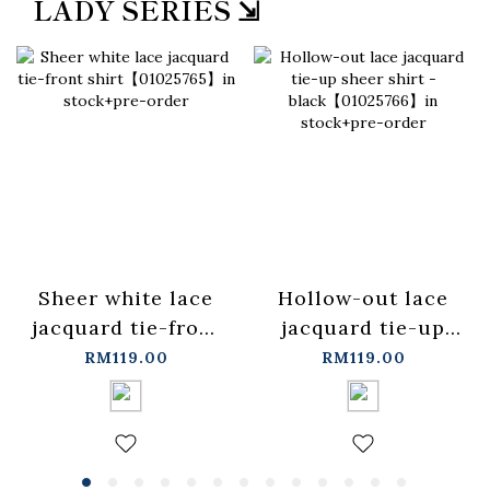
LADY SERIES ⇲
Sheer white lace
Hollow-out lace
jacquard tie-front
jacquard tie-up
shirt【01025765】
sheer shirt -
RM119.00
RM119.00
in stock+pre-order
black【01025766】
in stock+pre-order