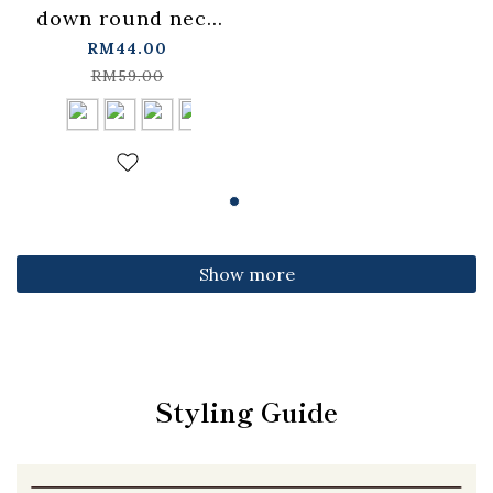
down round neck
fitted top,
RM44.00
available in four
RM59.00
colors【01099501】
in stock+pre-order
Show more
Styling Guide