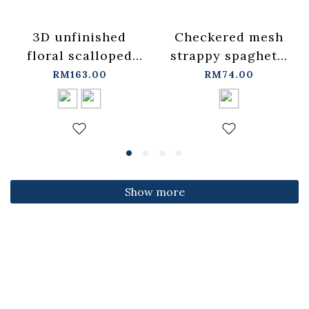
3D unfinished
Checkered mesh
floral scalloped
strappy spaghetti
jeans, available in
strap cover-up
RM163.00
RM74.00
two colors, sizes
vest -
S/M/L.
blue【01099697】
【04011891】in
in stock+pre-order
stock+pre-order
Show more