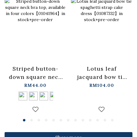
Lotus leaf
Striped button-
jacquard bow tie
down square neck
spaghetti strap
bra top, available
RM104.00
RM44.00
cake
in four
dress【01087332】
colors【01041964】
in stock+pre-order
in stock+pre-order