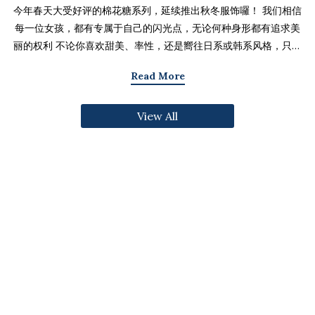
今年春天大受好评的棉花糖系列，延续推出秋冬服饰囉！ 我们相信
每一位女孩，都有专属于自己的闪光点，无论何种身形都有追求美
丽的权利 不论你喜欢甜美、率性，还是嚮往日系或韩系风格，只要
找到适合自己的版型与搭配技巧，就能不用牺牲舒适度，达到修饰
Read More
身形与显瘦的效果 现在就一起来看看棉花糖系列单品，探索那些能
让你自信发光的单品吧～ 麻豆 Sheena(棉花糖) 159cm/75kg 肩宽
View All
39cm 42.5/36/44 穿著XL号镂空花边针织绑带背心 M/L/XL 选用
富有质感的纱线织成 具备弹性并有良好的保暖效果 胸前绑带可自行
调节，花型下摆收边更可爱剪接虚边设计牛仔长裙
S/M/L/XL/2XL 耐磨高磅数棉质丹宁布 高腰设计加上后鬆紧调
节，整体实穿性加倍 A字版型打造显瘦腰臀比 两侧抽皱设计透肤衬
衫 M/L/XL 天丝棉混纺面料，触感柔软滑顺 伞襬版型呈现有腰身
的视觉感 增加了服装的随性感和多变性光泽剪接伞襬长裙 M/L/XL
採用雾面光泽微透肤面料 摆动带有闪亮且飘逸的视觉效果 蛋糕裙襬
呈现出甜美、优雅等多种风格 立体缇花高领长袖上衣 M/L/XL 选
用泡泡感压纹面料 带有精緻木耳边细节 提升造型层次感与甜美气息
格纹伞摆罩衫背心 M/L/XL 选用微磨毛感格纹面料 复古格纹，经
典又充满秋冬气息 修饰身形并增加甜美感灯心绒直纹纹理短裙