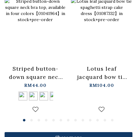
Lotus leaf
Striped button-
jacquard bow tie
down square neck
spaghetti strap
bra top, available
RM104.00
RM44.00
cake
in four
dress【01087332】
colors【01041964】
in stock+pre-order
in stock+pre-order