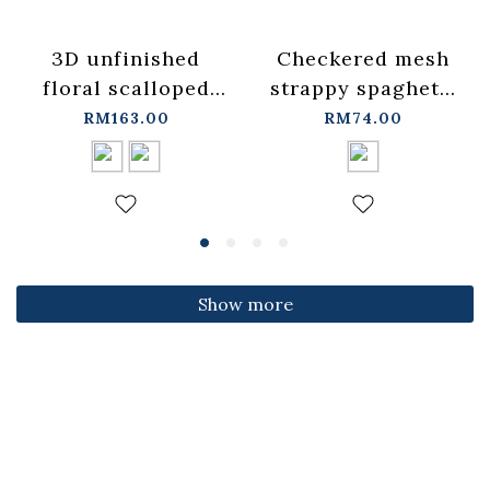
3D unfinished
Checkered mesh
floral scalloped
strappy spaghetti
jeans, available in
strap cover-up
RM163.00
RM74.00
two colors, sizes
vest -
S/M/L.
blue【01099697】
【04011891】in
in stock+pre-order
stock+pre-order
Show more