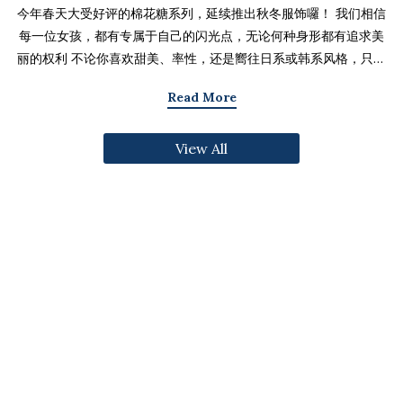
今年春天大受好评的棉花糖系列，延续推出秋冬服饰囉！ 我们相信
每一位女孩，都有专属于自己的闪光点，无论何种身形都有追求美
丽的权利 不论你喜欢甜美、率性，还是嚮往日系或韩系风格，只要
找到适合自己的版型与搭配技巧，就能不用牺牲舒适度，达到修饰
Read More
身形与显瘦的效果 现在就一起来看看棉花糖系列单品，探索那些能
让你自信发光的单品吧～ 麻豆 Sheena(棉花糖) 159cm/75kg 肩宽
View All
39cm 42.5/36/44 穿著XL号镂空花边针织绑带背心 M/L/XL 选用
富有质感的纱线织成 具备弹性并有良好的保暖效果 胸前绑带可自行
调节，花型下摆收边更可爱剪接虚边设计牛仔长裙
S/M/L/XL/2XL 耐磨高磅数棉质丹宁布 高腰设计加上后鬆紧调
节，整体实穿性加倍 A字版型打造显瘦腰臀比 两侧抽皱设计透肤衬
衫 M/L/XL 天丝棉混纺面料，触感柔软滑顺 伞襬版型呈现有腰身
的视觉感 增加了服装的随性感和多变性光泽剪接伞襬长裙 M/L/XL
採用雾面光泽微透肤面料 摆动带有闪亮且飘逸的视觉效果 蛋糕裙襬
呈现出甜美、优雅等多种风格 立体缇花高领长袖上衣 M/L/XL 选
用泡泡感压纹面料 带有精緻木耳边细节 提升造型层次感与甜美气息
格纹伞摆罩衫背心 M/L/XL 选用微磨毛感格纹面料 复古格纹，经
典又充满秋冬气息 修饰身形并增加甜美感灯心绒直纹纹理短裙