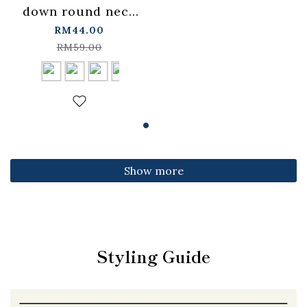
down round neck
fitted top,
RM44.00
available in four
RM59.00
colors【01099501】
in stock+pre-order
Show more
Styling Guide