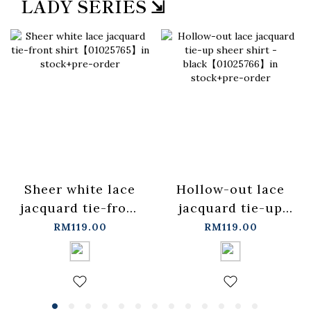
LADY SERIES ⇲
Sheer white lace
Hollow-out lace
jacquard tie-front
jacquard tie-up
shirt【01025765】
sheer shirt -
RM119.00
RM119.00
in stock+pre-order
black【01025766】
in stock+pre-order