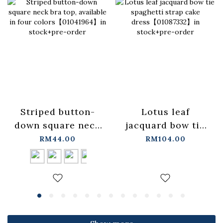
Lotus leaf
Striped button-
jacquard bow tie
down square neck
spaghetti strap
bra top, available
RM104.00
RM44.00
cake
in four
dress【01087332】
colors【01041964】
in stock+pre-order
in stock+pre-order