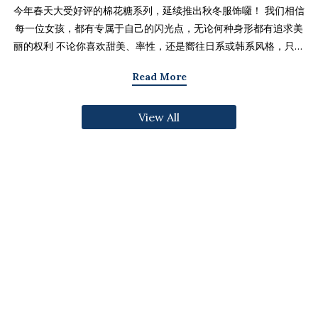
今年春天大受好评的棉花糖系列，延续推出秋冬服饰囉！ 我们相信
每一位女孩，都有专属于自己的闪光点，无论何种身形都有追求美
丽的权利 不论你喜欢甜美、率性，还是嚮往日系或韩系风格，只要
找到适合自己的版型与搭配技巧，就能不用牺牲舒适度，达到修饰
Read More
身形与显瘦的效果 现在就一起来看看棉花糖系列单品，探索那些能
让你自信发光的单品吧～ 麻豆 Sheena(棉花糖) 159cm/75kg 肩宽
View All
39cm 42.5/36/44 穿著XL号镂空花边针织绑带背心 M/L/XL 选用
富有质感的纱线织成 具备弹性并有良好的保暖效果 胸前绑带可自行
调节，花型下摆收边更可爱剪接虚边设计牛仔长裙
S/M/L/XL/2XL 耐磨高磅数棉质丹宁布 高腰设计加上后鬆紧调
节，整体实穿性加倍 A字版型打造显瘦腰臀比 两侧抽皱设计透肤衬
衫 M/L/XL 天丝棉混纺面料，触感柔软滑顺 伞襬版型呈现有腰身
的视觉感 增加了服装的随性感和多变性光泽剪接伞襬长裙 M/L/XL
採用雾面光泽微透肤面料 摆动带有闪亮且飘逸的视觉效果 蛋糕裙襬
呈现出甜美、优雅等多种风格 立体缇花高领长袖上衣 M/L/XL 选
用泡泡感压纹面料 带有精緻木耳边细节 提升造型层次感与甜美气息
格纹伞摆罩衫背心 M/L/XL 选用微磨毛感格纹面料 复古格纹，经
典又充满秋冬气息 修饰身形并增加甜美感灯心绒直纹纹理短裙