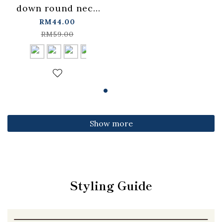
down round neck
fitted top,
RM44.00
available in four
RM59.00
colors【01099501】
in stock+pre-order
Show more
Styling Guide