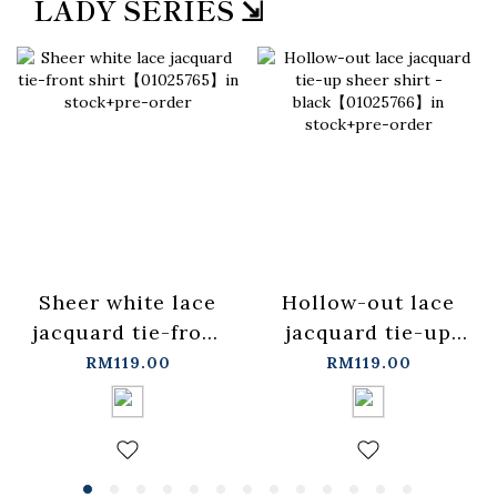
LADY SERIES ⇲
Sheer white lace
Hollow-out lace
jacquard tie-front
jacquard tie-up
shirt【01025765】
sheer shirt -
RM119.00
RM119.00
in stock+pre-order
black【01025766】
in stock+pre-order