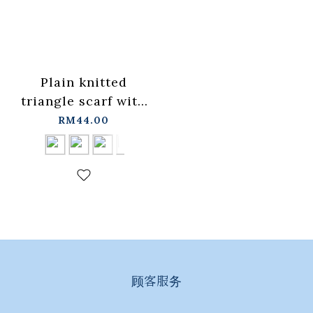
Plain knitted
triangle scarf with
straps in five
RM44.00
colors【07130035】
in stock+pre-order
顾客服务