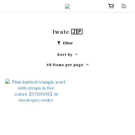
Iwate 🇯🇵
Filter
Sort by
48 Items per page