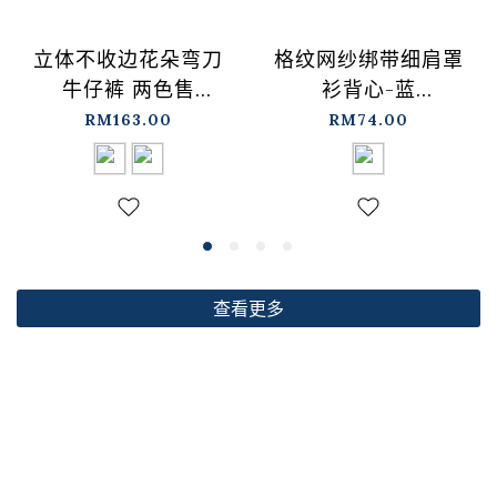
格纹网纱绑带细肩罩
立体不收边花朵弯刀
衫背心-蓝
牛仔裤 两色售
【01099697】现+预
S/M/L【04011891】
RM74.00
RM163.00
现+预
查看更多