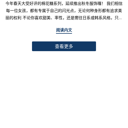
今年春天大受好评的棉花糖系列，延续推出秋冬服饰囉！ 我们相信
每一位女孩，都有专属于自己的闪光点，无论何种身形都有追求美
丽的权利 不论你喜欢甜美、率性，还是嚮往日系或韩系风格，只要
找到适合自己的版型与搭配技巧，就能不用牺牲舒适度，达到修饰
阅读内文
身形与显瘦的效果 现在就一起来看看棉花糖系列单品，探索那些能
让你自信发光的单品吧～ 麻豆 Sheena(棉花糖) 159cm/75kg 肩宽
查看更多
39cm 42.5/36/44 穿著XL号镂空花边针织绑带背心 M/L/XL 选用
富有质感的纱线织成 具备弹性并有良好的保暖效果 胸前绑带可自行
调节，花型下摆收边更可爱剪接虚边设计牛仔长裙
S/M/L/XL/2XL 耐磨高磅数棉质丹宁布 高腰设计加上后鬆紧调
节，整体实穿性加倍 A字版型打造显瘦腰臀比 两侧抽皱设计透肤衬
衫 M/L/XL 天丝棉混纺面料，触感柔软滑顺 伞襬版型呈现有腰身
的视觉感 增加了服装的随性感和多变性光泽剪接伞襬长裙 M/L/XL
採用雾面光泽微透肤面料 摆动带有闪亮且飘逸的视觉效果 蛋糕裙襬
呈现出甜美、优雅等多种风格 立体缇花高领长袖上衣 M/L/XL 选
用泡泡感压纹面料 带有精緻木耳边细节 提升造型层次感与甜美气息
格纹伞摆罩衫背心 M/L/XL 选用微磨毛感格纹面料 复古格纹，经
典又充满秋冬气息 修饰身形并增加甜美感灯心绒直纹纹理短裙