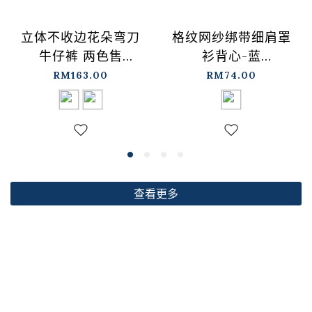
格纹网纱绑带细肩罩
立体不收边花朵弯刀
衫背心-蓝
牛仔裤 两色售
【01099697】现+预
S/M/L【04011891】
RM74.00
RM163.00
现+预
查看更多