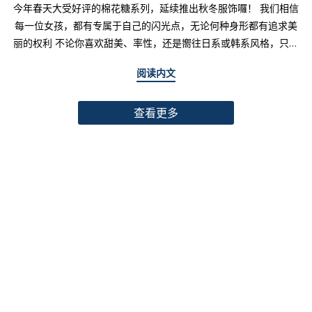
今年春天大受好评的棉花糖系列，延续推出秋冬服饰囉！ 我们相信
每一位女孩，都有专属于自己的闪光点，无论何种身形都有追求美
丽的权利 不论你喜欢甜美、率性，还是嚮往日系或韩系风格，只要
找到适合自己的版型与搭配技巧，就能不用牺牲舒适度，达到修饰
阅读内文
身形与显瘦的效果 现在就一起来看看棉花糖系列单品，探索那些能
让你自信发光的单品吧～ 麻豆 Sheena(棉花糖) 159cm/75kg 肩宽
查看更多
39cm 42.5/36/44 穿著XL号镂空花边针织绑带背心 M/L/XL 选用
富有质感的纱线织成 具备弹性并有良好的保暖效果 胸前绑带可自行
调节，花型下摆收边更可爱剪接虚边设计牛仔长裙
S/M/L/XL/2XL 耐磨高磅数棉质丹宁布 高腰设计加上后鬆紧调
节，整体实穿性加倍 A字版型打造显瘦腰臀比 两侧抽皱设计透肤衬
衫 M/L/XL 天丝棉混纺面料，触感柔软滑顺 伞襬版型呈现有腰身
的视觉感 增加了服装的随性感和多变性光泽剪接伞襬长裙 M/L/XL
採用雾面光泽微透肤面料 摆动带有闪亮且飘逸的视觉效果 蛋糕裙襬
呈现出甜美、优雅等多种风格 立体缇花高领长袖上衣 M/L/XL 选
用泡泡感压纹面料 带有精緻木耳边细节 提升造型层次感与甜美气息
格纹伞摆罩衫背心 M/L/XL 选用微磨毛感格纹面料 复古格纹，经
典又充满秋冬气息 修饰身形并增加甜美感灯心绒直纹纹理短裙