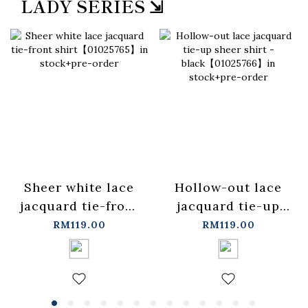
LADY SERIES ⇲
Sheer white lace
Hollow-out lace
jacquard tie-front
jacquard tie-up
shirt【01025765】
sheer shirt -
RM119.00
RM119.00
in stock+pre-order
black【01025766】
in stock+pre-order