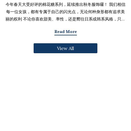
今年春天大受好评的棉花糖系列，延续推出秋冬服饰囉！ 我们相信
每一位女孩，都有专属于自己的闪光点，无论何种身形都有追求美
丽的权利 不论你喜欢甜美、率性，还是嚮往日系或韩系风格，只要
找到适合自己的版型与搭配技巧，就能不用牺牲舒适度，达到修饰
Read More
身形与显瘦的效果 现在就一起来看看棉花糖系列单品，探索那些能
让你自信发光的单品吧～ 麻豆 Sheena(棉花糖) 159cm/75kg 肩宽
View All
39cm 42.5/36/44 穿著XL号镂空花边针织绑带背心 M/L/XL 选用
富有质感的纱线织成 具备弹性并有良好的保暖效果 胸前绑带可自行
调节，花型下摆收边更可爱剪接虚边设计牛仔长裙
S/M/L/XL/2XL 耐磨高磅数棉质丹宁布 高腰设计加上后鬆紧调
节，整体实穿性加倍 A字版型打造显瘦腰臀比 两侧抽皱设计透肤衬
衫 M/L/XL 天丝棉混纺面料，触感柔软滑顺 伞襬版型呈现有腰身
的视觉感 增加了服装的随性感和多变性光泽剪接伞襬长裙 M/L/XL
採用雾面光泽微透肤面料 摆动带有闪亮且飘逸的视觉效果 蛋糕裙襬
呈现出甜美、优雅等多种风格 立体缇花高领长袖上衣 M/L/XL 选
用泡泡感压纹面料 带有精緻木耳边细节 提升造型层次感与甜美气息
格纹伞摆罩衫背心 M/L/XL 选用微磨毛感格纹面料 复古格纹，经
典又充满秋冬气息 修饰身形并增加甜美感灯心绒直纹纹理短裙