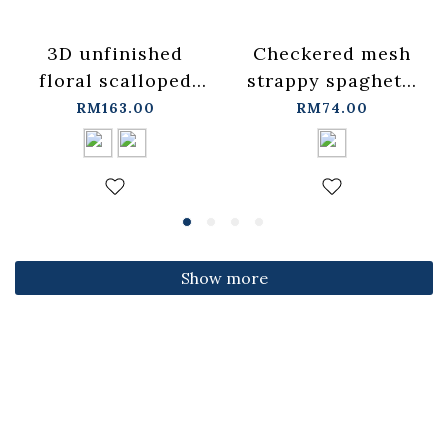
3D unfinished
Checkered mesh
floral scalloped
strappy spaghetti
jeans, available in
strap cover-up
RM163.00
RM74.00
two colors, sizes
vest -
S/M/L.
blue【01099697】
【04011891】in
in stock+pre-order
stock+pre-order
Show more