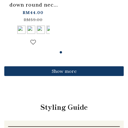
down round neck
fitted top,
RM44.00
available in four
RM59.00
colors【01099501】
in stock+pre-order
Show more
Styling Guide