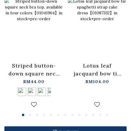
Lotus leaf
Striped button-
jacquard bow tie
down square neck
spaghetti strap
bra top, available
RM104.00
RM44.00
cake
in four
dress【01087332】
colors【01041964】
in stock+pre-order
in stock+pre-order