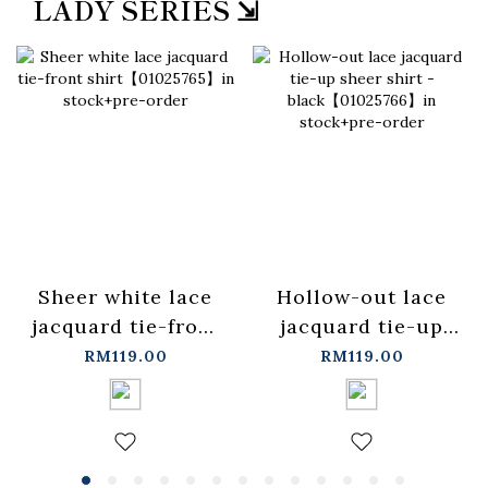
LADY SERIES ⇲
Sheer white lace
Hollow-out lace
jacquard tie-front
jacquard tie-up
shirt【01025765】
sheer shirt -
RM119.00
RM119.00
in stock+pre-order
black【01025766】
in stock+pre-order