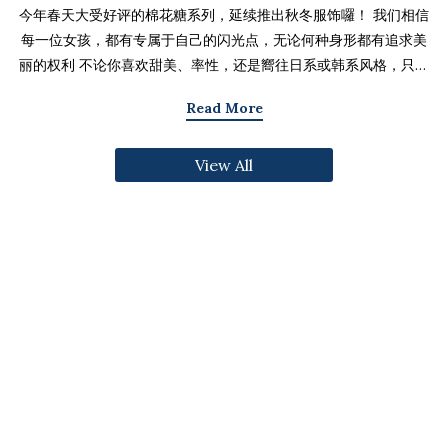
今年春天大受好评的棉花糖系列，延续推出秋冬服饰囉！ 我们相信
每一位女孩，都有专属于自己的闪光点，无论何种身形都有追求美
丽的权利 不论你喜欢甜美、率性，还是嚮往日系或韩系风格，只要
找到适合自己的版型与搭配技巧，就能不用牺牲舒适度，达到修饰
Read More
身形与显瘦的效果 现在就一起来看看棉花糖系列单品，探索那些能
让你自信发光的单品吧～ 麻豆 Sheena(棉花糖) 159cm/75kg 肩宽
View All
39cm 42.5/36/44 穿著XL号镂空花边针织绑带背心 M/L/XL 选用
富有质感的纱线织成 具备弹性并有良好的保暖效果 胸前绑带可自行
调节，花型下摆收边更可爱剪接虚边设计牛仔长裙
S/M/L/XL/2XL 耐磨高磅数棉质丹宁布 高腰设计加上后鬆紧调
节，整体实穿性加倍 A字版型打造显瘦腰臀比 两侧抽皱设计透肤衬
衫 M/L/XL 天丝棉混纺面料，触感柔软滑顺 伞襬版型呈现有腰身
的视觉感 增加了服装的随性感和多变性光泽剪接伞襬长裙 M/L/XL
採用雾面光泽微透肤面料 摆动带有闪亮且飘逸的视觉效果 蛋糕裙襬
呈现出甜美、优雅等多种风格 立体缇花高领长袖上衣 M/L/XL 选
用泡泡感压纹面料 带有精緻木耳边细节 提升造型层次感与甜美气息
格纹伞摆罩衫背心 M/L/XL 选用微磨毛感格纹面料 复古格纹，经
典又充满秋冬气息 修饰身形并增加甜美感灯心绒直纹纹理短裙