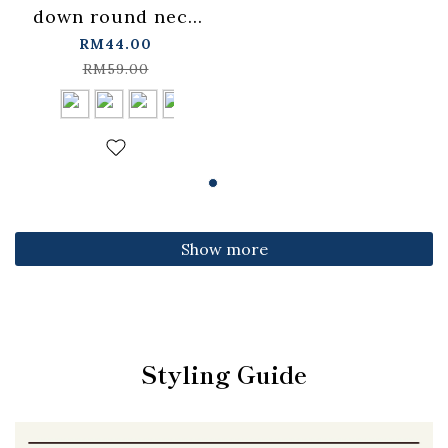
down round neck
fitted top,
RM44.00
available in four
RM59.00
colors【01099501】
in stock+pre-order
Show more
Styling Guide