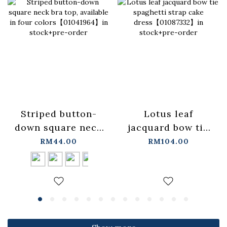
Lotus leaf
Striped button-
jacquard bow tie
down square neck
spaghetti strap
bra top, available
RM104.00
RM44.00
cake
in four
dress【01087332】
colors【01041964】
in stock+pre-order
in stock+pre-order