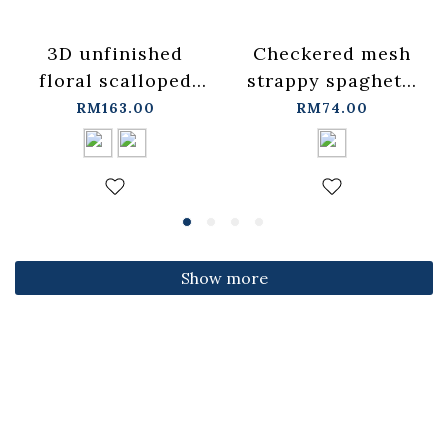
3D unfinished
Checkered mesh
floral scalloped
strappy spaghetti
jeans, available in
strap cover-up
RM163.00
RM74.00
two colors, sizes
vest -
S/M/L.
blue【01099697】
【04011891】in
in stock+pre-order
stock+pre-order
Show more