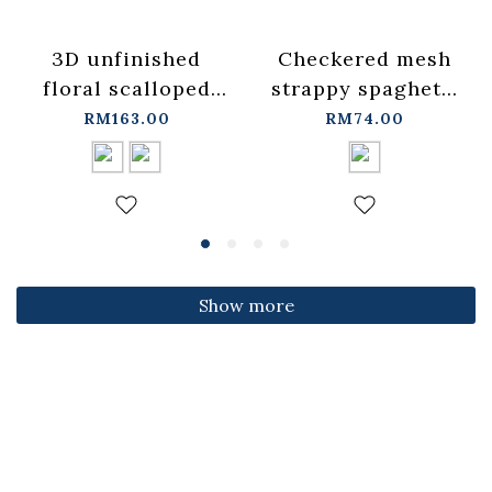
3D unfinished
Checkered mesh
floral scalloped
strappy spaghetti
jeans, available in
strap cover-up
RM163.00
RM74.00
two colors, sizes
vest -
S/M/L.
blue【01099697】
【04011891】in
in stock+pre-order
stock+pre-order
Show more