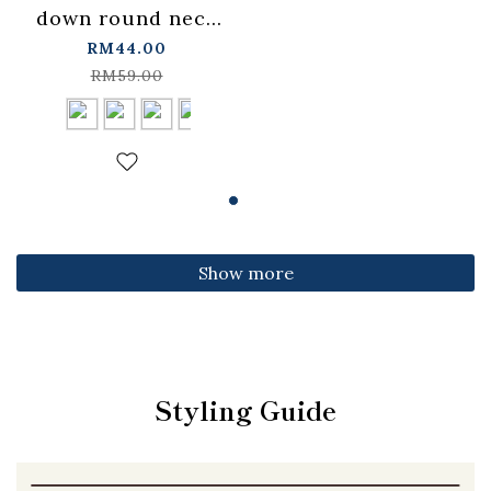
down round neck
fitted top,
RM44.00
available in four
RM59.00
colors【01099501】
in stock+pre-order
Show more
Styling Guide