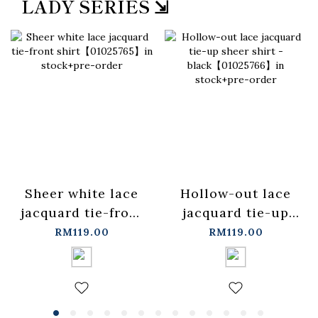
LADY SERIES ⇲
Sheer white lace
Hollow-out lace
jacquard tie-front
jacquard tie-up
shirt【01025765】
sheer shirt -
RM119.00
RM119.00
in stock+pre-order
black【01025766】
in stock+pre-order