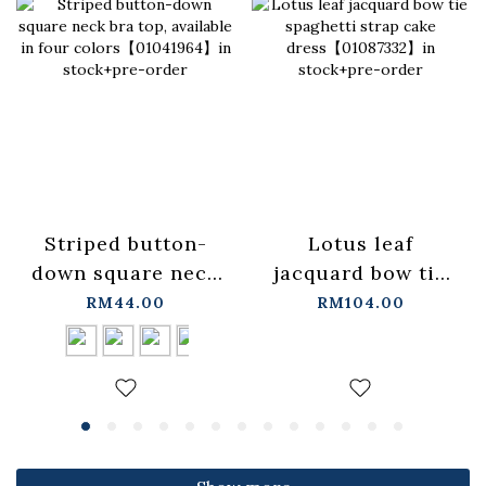
Lotus leaf
Striped button-
jacquard bow tie
down square neck
spaghetti strap
bra top, available
RM104.00
RM44.00
cake
in four
dress【01087332】
colors【01041964】
in stock+pre-order
in stock+pre-order