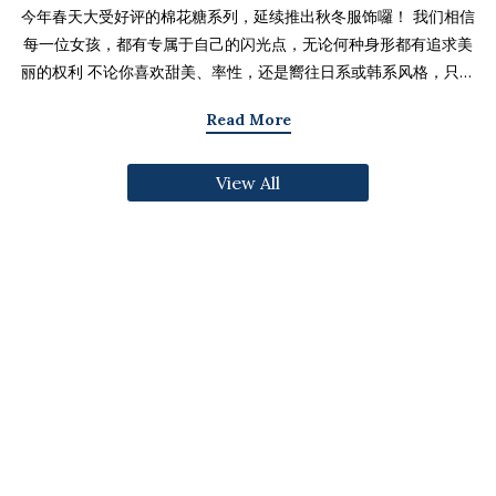
今年春天大受好评的棉花糖系列，延续推出秋冬服饰囉！ 我们相信
每一位女孩，都有专属于自己的闪光点，无论何种身形都有追求美
丽的权利 不论你喜欢甜美、率性，还是嚮往日系或韩系风格，只要
找到适合自己的版型与搭配技巧，就能不用牺牲舒适度，达到修饰
Read More
身形与显瘦的效果 现在就一起来看看棉花糖系列单品，探索那些能
让你自信发光的单品吧～ 麻豆 Sheena(棉花糖) 159cm/75kg 肩宽
View All
39cm 42.5/36/44 穿著XL号镂空花边针织绑带背心 M/L/XL 选用
富有质感的纱线织成 具备弹性并有良好的保暖效果 胸前绑带可自行
调节，花型下摆收边更可爱剪接虚边设计牛仔长裙
S/M/L/XL/2XL 耐磨高磅数棉质丹宁布 高腰设计加上后鬆紧调
节，整体实穿性加倍 A字版型打造显瘦腰臀比 两侧抽皱设计透肤衬
衫 M/L/XL 天丝棉混纺面料，触感柔软滑顺 伞襬版型呈现有腰身
的视觉感 增加了服装的随性感和多变性光泽剪接伞襬长裙 M/L/XL
採用雾面光泽微透肤面料 摆动带有闪亮且飘逸的视觉效果 蛋糕裙襬
呈现出甜美、优雅等多种风格 立体缇花高领长袖上衣 M/L/XL 选
用泡泡感压纹面料 带有精緻木耳边细节 提升造型层次感与甜美气息
格纹伞摆罩衫背心 M/L/XL 选用微磨毛感格纹面料 复古格纹，经
典又充满秋冬气息 修饰身形并增加甜美感灯心绒直纹纹理短裙