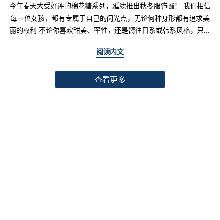
今年春天大受好评的棉花糖系列，延续推出秋冬服饰囉！ 我们相信
每一位女孩，都有专属于自己的闪光点，无论何种身形都有追求美
丽的权利 不论你喜欢甜美、率性，还是嚮往日系或韩系风格，只要
找到适合自己的版型与搭配技巧，就能不用牺牲舒适度，达到修饰
阅读内文
身形与显瘦的效果 现在就一起来看看棉花糖系列单品，探索那些能
让你自信发光的单品吧～ 麻豆 Sheena(棉花糖) 159cm/75kg 肩宽
查看更多
39cm 42.5/36/44 穿著XL号镂空花边针织绑带背心 M/L/XL 选用
富有质感的纱线织成 具备弹性并有良好的保暖效果 胸前绑带可自行
调节，花型下摆收边更可爱剪接虚边设计牛仔长裙
S/M/L/XL/2XL 耐磨高磅数棉质丹宁布 高腰设计加上后鬆紧调
节，整体实穿性加倍 A字版型打造显瘦腰臀比 两侧抽皱设计透肤衬
衫 M/L/XL 天丝棉混纺面料，触感柔软滑顺 伞襬版型呈现有腰身
的视觉感 增加了服装的随性感和多变性光泽剪接伞襬长裙 M/L/XL
採用雾面光泽微透肤面料 摆动带有闪亮且飘逸的视觉效果 蛋糕裙襬
呈现出甜美、优雅等多种风格 立体缇花高领长袖上衣 M/L/XL 选
用泡泡感压纹面料 带有精緻木耳边细节 提升造型层次感与甜美气息
格纹伞摆罩衫背心 M/L/XL 选用微磨毛感格纹面料 复古格纹，经
典又充满秋冬气息 修饰身形并增加甜美感灯心绒直纹纹理短裙