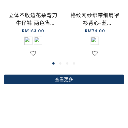
格纹网纱绑带细肩罩
立体不收边花朵弯刀
衫背心-蓝
牛仔裤 两色售
【01099697】现+预
S/M/L【04011891】
RM74.00
RM163.00
现+预
查看更多