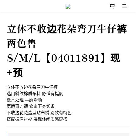
立体不收边花朵弯刀牛仔裤
两色售
S/M/L【04011891】现
+预
立体不收边花朵弯刀牛仔裤
选用斜纹棉质布料 舒适有挺度
洗水处理 手感滑顺
宽版弯刀裤 修饰下身线条
不收边花花造型贴布绣 别致有特色
搭配披肩衬衫 展现休闲质感穿搭