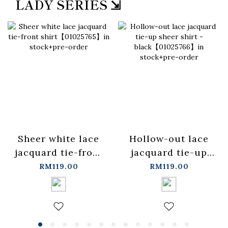
LADY SERIES ⇲
Sheer white lace
Hollow-out lace
jacquard tie-front
jacquard tie-up
shirt【01025765】
sheer shirt -
RM119.00
RM119.00
in stock+pre-order
black【01025766】
in stock+pre-order