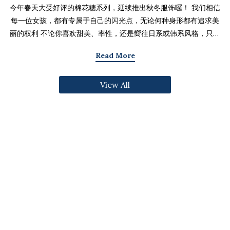
今年春天大受好评的棉花糖系列，延续推出秋冬服饰囉！ 我们相信
每一位女孩，都有专属于自己的闪光点，无论何种身形都有追求美
丽的权利 不论你喜欢甜美、率性，还是嚮往日系或韩系风格，只要
找到适合自己的版型与搭配技巧，就能不用牺牲舒适度，达到修饰
Read More
身形与显瘦的效果 现在就一起来看看棉花糖系列单品，探索那些能
让你自信发光的单品吧～ 麻豆 Sheena(棉花糖) 159cm/75kg 肩宽
View All
39cm 42.5/36/44 穿著XL号镂空花边针织绑带背心 M/L/XL 选用
富有质感的纱线织成 具备弹性并有良好的保暖效果 胸前绑带可自行
调节，花型下摆收边更可爱剪接虚边设计牛仔长裙
S/M/L/XL/2XL 耐磨高磅数棉质丹宁布 高腰设计加上后鬆紧调
节，整体实穿性加倍 A字版型打造显瘦腰臀比 两侧抽皱设计透肤衬
衫 M/L/XL 天丝棉混纺面料，触感柔软滑顺 伞襬版型呈现有腰身
的视觉感 增加了服装的随性感和多变性光泽剪接伞襬长裙 M/L/XL
採用雾面光泽微透肤面料 摆动带有闪亮且飘逸的视觉效果 蛋糕裙襬
呈现出甜美、优雅等多种风格 立体缇花高领长袖上衣 M/L/XL 选
用泡泡感压纹面料 带有精緻木耳边细节 提升造型层次感与甜美气息
格纹伞摆罩衫背心 M/L/XL 选用微磨毛感格纹面料 复古格纹，经
典又充满秋冬气息 修饰身形并增加甜美感灯心绒直纹纹理短裙