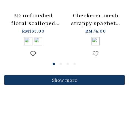
3D unfinished
Checkered mesh
floral scalloped
strappy spaghetti
jeans, available in
strap cover-up
RM163.00
RM74.00
two colors, sizes
vest -
S/M/L.
blue【01099697】
【04011891】in
in stock+pre-order
stock+pre-order
Show more