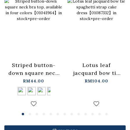
Lotus leaf
Striped button-
jacquard bow tie
down square neck
spaghetti strap
bra top, available
RM104.00
RM44.00
cake
in four
dress【01087332】
colors【01041964】
in stock+pre-order
in stock+pre-order