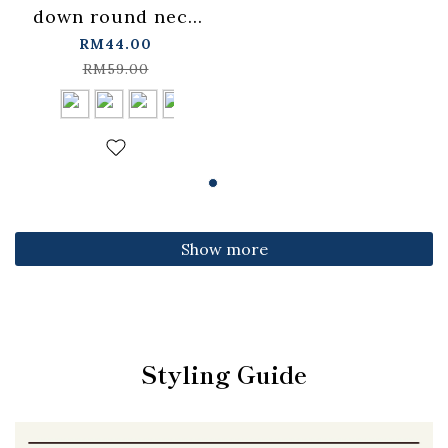
down round neck
fitted top,
RM44.00
available in four
RM59.00
colors【01099501】
in stock+pre-order
Show more
Styling Guide