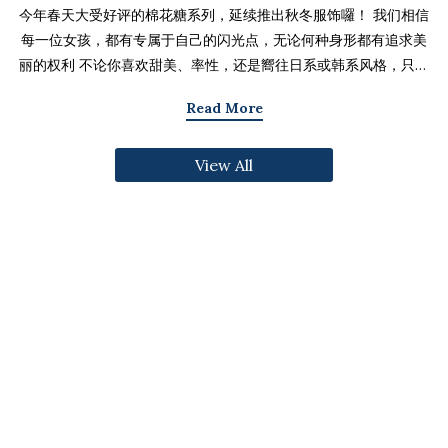
今年春天大受好评的棉花糖系列，延续推出秋冬服饰囉！ 我们相信
每一位女孩，都有专属于自己的闪光点，无论何种身形都有追求美
丽的权利 不论你喜欢甜美、率性，还是嚮往日系或韩系风格，只要
找到适合自己的版型与搭配技巧，就能不用牺牲舒适度，达到修饰
Read More
身形与显瘦的效果 现在就一起来看看棉花糖系列单品，探索那些能
让你自信发光的单品吧～ 麻豆 Sheena(棉花糖) 159cm/75kg 肩宽
View All
39cm 42.5/36/44 穿著XL号镂空花边针织绑带背心 M/L/XL 选用
富有质感的纱线织成 具备弹性并有良好的保暖效果 胸前绑带可自行
调节，花型下摆收边更可爱剪接虚边设计牛仔长裙
S/M/L/XL/2XL 耐磨高磅数棉质丹宁布 高腰设计加上后鬆紧调
节，整体实穿性加倍 A字版型打造显瘦腰臀比 两侧抽皱设计透肤衬
衫 M/L/XL 天丝棉混纺面料，触感柔软滑顺 伞襬版型呈现有腰身
的视觉感 增加了服装的随性感和多变性光泽剪接伞襬长裙 M/L/XL
採用雾面光泽微透肤面料 摆动带有闪亮且飘逸的视觉效果 蛋糕裙襬
呈现出甜美、优雅等多种风格 立体缇花高领长袖上衣 M/L/XL 选
用泡泡感压纹面料 带有精緻木耳边细节 提升造型层次感与甜美气息
格纹伞摆罩衫背心 M/L/XL 选用微磨毛感格纹面料 复古格纹，经
典又充满秋冬气息 修饰身形并增加甜美感灯心绒直纹纹理短裙