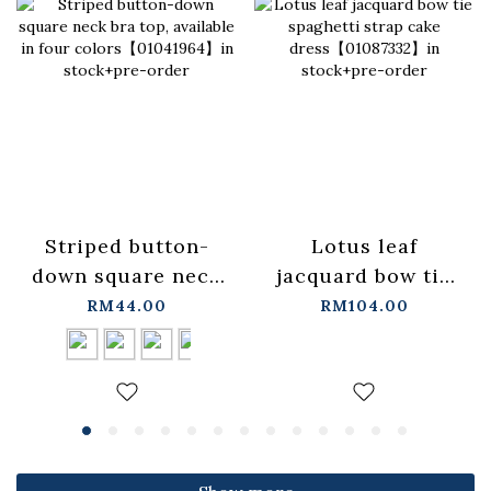
Lotus leaf
Striped button-
jacquard bow tie
down square neck
spaghetti strap
bra top, available
RM104.00
RM44.00
cake
in four
dress【01087332】
colors【01041964】
in stock+pre-order
in stock+pre-order