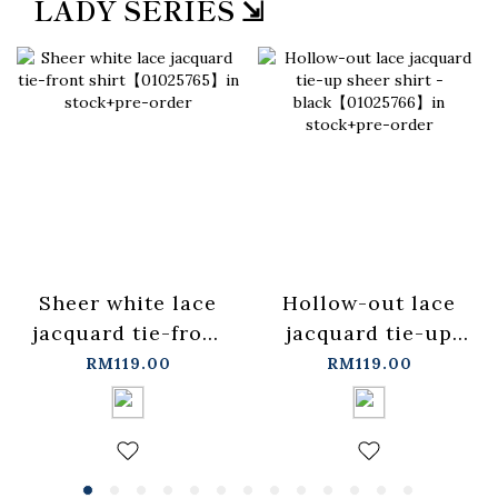
LADY SERIES ⇲
Sheer white lace
Hollow-out lace
jacquard tie-front
jacquard tie-up
shirt【01025765】
sheer shirt -
RM119.00
RM119.00
in stock+pre-order
black【01025766】
in stock+pre-order