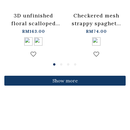
3D unfinished
Checkered mesh
floral scalloped
strappy spaghetti
jeans, available in
strap cover-up
RM163.00
RM74.00
two colors, sizes
vest -
S/M/L.
blue【01099697】
【04011891】in
in stock+pre-order
stock+pre-order
Show more