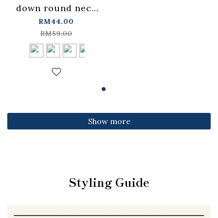
down round neck
fitted top,
RM44.00
available in four
RM59.00
colors【01099501】
in stock+pre-order
Show more
Styling Guide