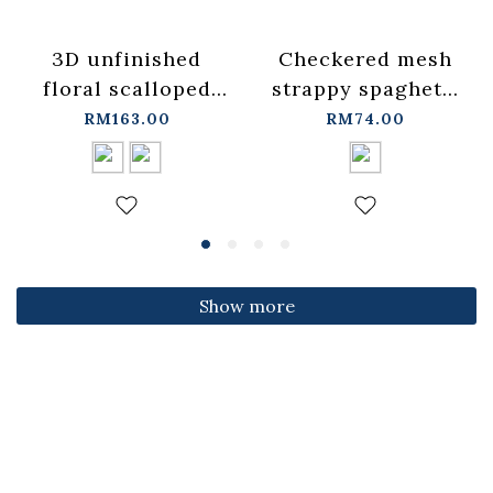
3D unfinished
Checkered mesh
floral scalloped
strappy spaghetti
jeans, available in
strap cover-up
RM163.00
RM74.00
two colors, sizes
vest -
S/M/L.
blue【01099697】
【04011891】in
in stock+pre-order
stock+pre-order
Show more