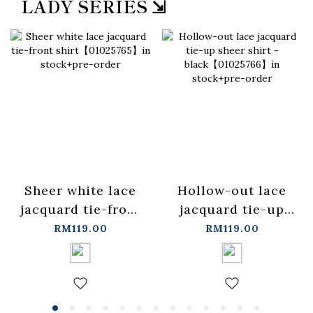
LADY SERIES ⇲
Sheer white lace
Hollow-out lace
jacquard tie-front
jacquard tie-up
shirt【01025765】
sheer shirt -
RM119.00
RM119.00
in stock+pre-order
black【01025766】
in stock+pre-order