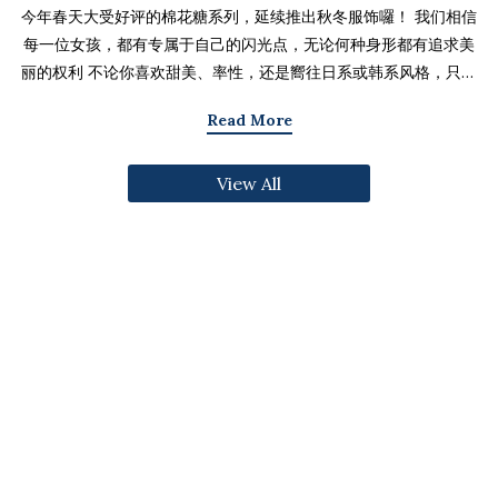
今年春天大受好评的棉花糖系列，延续推出秋冬服饰囉！ 我们相信
每一位女孩，都有专属于自己的闪光点，无论何种身形都有追求美
丽的权利 不论你喜欢甜美、率性，还是嚮往日系或韩系风格，只要
找到适合自己的版型与搭配技巧，就能不用牺牲舒适度，达到修饰
Read More
身形与显瘦的效果 现在就一起来看看棉花糖系列单品，探索那些能
让你自信发光的单品吧～ 麻豆 Sheena(棉花糖) 159cm/75kg 肩宽
View All
39cm 42.5/36/44 穿著XL号镂空花边针织绑带背心 M/L/XL 选用
富有质感的纱线织成 具备弹性并有良好的保暖效果 胸前绑带可自行
调节，花型下摆收边更可爱剪接虚边设计牛仔长裙
S/M/L/XL/2XL 耐磨高磅数棉质丹宁布 高腰设计加上后鬆紧调
节，整体实穿性加倍 A字版型打造显瘦腰臀比 两侧抽皱设计透肤衬
衫 M/L/XL 天丝棉混纺面料，触感柔软滑顺 伞襬版型呈现有腰身
的视觉感 增加了服装的随性感和多变性光泽剪接伞襬长裙 M/L/XL
採用雾面光泽微透肤面料 摆动带有闪亮且飘逸的视觉效果 蛋糕裙襬
呈现出甜美、优雅等多种风格 立体缇花高领长袖上衣 M/L/XL 选
用泡泡感压纹面料 带有精緻木耳边细节 提升造型层次感与甜美气息
格纹伞摆罩衫背心 M/L/XL 选用微磨毛感格纹面料 复古格纹，经
典又充满秋冬气息 修饰身形并增加甜美感灯心绒直纹纹理短裙