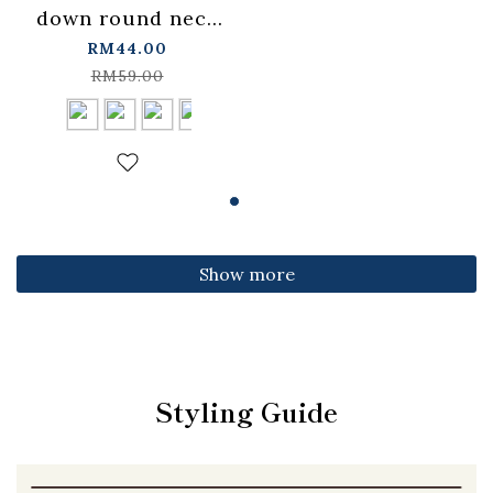
down round neck
fitted top,
RM44.00
available in four
RM59.00
colors【01099501】
in stock+pre-order
Show more
Styling Guide