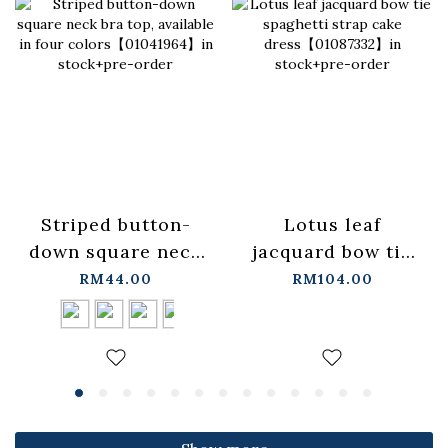
Lotus leaf
Striped button-
jacquard bow tie
down square neck
spaghetti strap
bra top, available
RM104.00
RM44.00
cake
in four
dress【01087332】
colors【01041964】
in stock+pre-order
in stock+pre-order