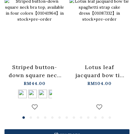
Lotus leaf
Striped button-
jacquard bow tie
down square neck
spaghetti strap
bra top, available
RM104.00
RM44.00
cake
in four
dress【01087332】
colors【01041964】
in stock+pre-order
in stock+pre-order