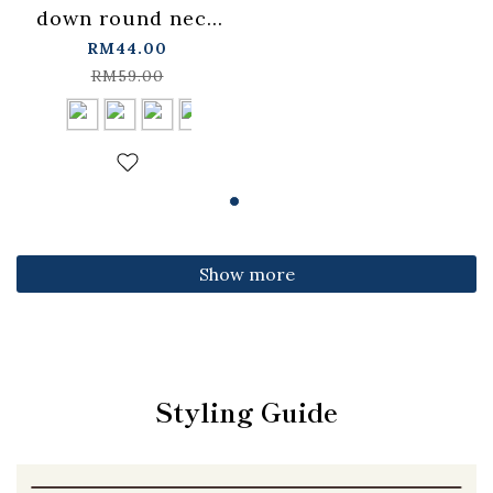
down round neck
fitted top,
RM44.00
available in four
RM59.00
colors【01099501】
in stock+pre-order
Show more
Styling Guide