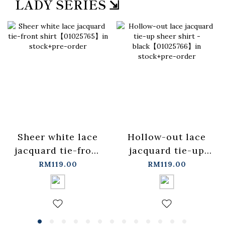
LADY SERIES ⇲
Sheer white lace
Hollow-out lace
jacquard tie-front
jacquard tie-up
shirt【01025765】
sheer shirt -
RM119.00
RM119.00
in stock+pre-order
black【01025766】
in stock+pre-order