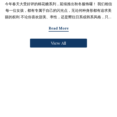
今年春天大受好评的棉花糖系列，延续推出秋冬服饰囉！ 我们相信
每一位女孩，都有专属于自己的闪光点，无论何种身形都有追求美
丽的权利 不论你喜欢甜美、率性，还是嚮往日系或韩系风格，只要
找到适合自己的版型与搭配技巧，就能不用牺牲舒适度，达到修饰
Read More
身形与显瘦的效果 现在就一起来看看棉花糖系列单品，探索那些能
让你自信发光的单品吧～ 麻豆 Sheena(棉花糖) 159cm/75kg 肩宽
View All
39cm 42.5/36/44 穿著XL号镂空花边针织绑带背心 M/L/XL 选用
富有质感的纱线织成 具备弹性并有良好的保暖效果 胸前绑带可自行
调节，花型下摆收边更可爱剪接虚边设计牛仔长裙
S/M/L/XL/2XL 耐磨高磅数棉质丹宁布 高腰设计加上后鬆紧调
节，整体实穿性加倍 A字版型打造显瘦腰臀比 两侧抽皱设计透肤衬
衫 M/L/XL 天丝棉混纺面料，触感柔软滑顺 伞襬版型呈现有腰身
的视觉感 增加了服装的随性感和多变性光泽剪接伞襬长裙 M/L/XL
採用雾面光泽微透肤面料 摆动带有闪亮且飘逸的视觉效果 蛋糕裙襬
呈现出甜美、优雅等多种风格 立体缇花高领长袖上衣 M/L/XL 选
用泡泡感压纹面料 带有精緻木耳边细节 提升造型层次感与甜美气息
格纹伞摆罩衫背心 M/L/XL 选用微磨毛感格纹面料 复古格纹，经
典又充满秋冬气息 修饰身形并增加甜美感灯心绒直纹纹理短裙