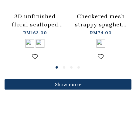
3D unfinished
Checkered mesh
floral scalloped
strappy spaghetti
jeans, available in
strap cover-up
RM163.00
RM74.00
two colors, sizes
vest -
S/M/L.
blue【01099697】
【04011891】in
in stock+pre-order
stock+pre-order
Show more