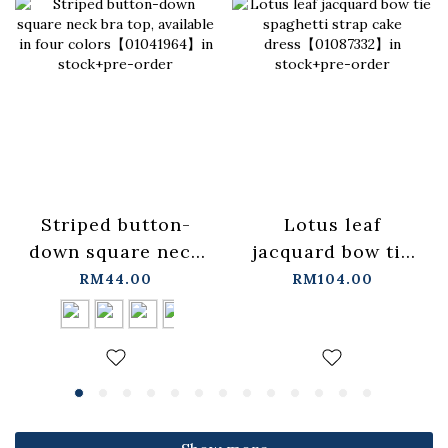
Lotus leaf
Striped button-
jacquard bow tie
down square neck
spaghetti strap
bra top, available
RM104.00
RM44.00
cake
in four
dress【01087332】
colors【01041964】
in stock+pre-order
in stock+pre-order