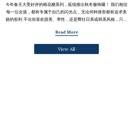
今年春天大受好评的棉花糖系列，延续推出秋冬服饰囉！ 我们相信
每一位女孩，都有专属于自己的闪光点，无论何种身形都有追求美
丽的权利 不论你喜欢甜美、率性，还是嚮往日系或韩系风格，只要
找到适合自己的版型与搭配技巧，就能不用牺牲舒适度，达到修饰
Read More
身形与显瘦的效果 现在就一起来看看棉花糖系列单品，探索那些能
让你自信发光的单品吧～ 麻豆 Sheena(棉花糖) 159cm/75kg 肩宽
View All
39cm 42.5/36/44 穿著XL号镂空花边针织绑带背心 M/L/XL 选用
富有质感的纱线织成 具备弹性并有良好的保暖效果 胸前绑带可自行
调节，花型下摆收边更可爱剪接虚边设计牛仔长裙
S/M/L/XL/2XL 耐磨高磅数棉质丹宁布 高腰设计加上后鬆紧调
节，整体实穿性加倍 A字版型打造显瘦腰臀比 两侧抽皱设计透肤衬
衫 M/L/XL 天丝棉混纺面料，触感柔软滑顺 伞襬版型呈现有腰身
的视觉感 增加了服装的随性感和多变性光泽剪接伞襬长裙 M/L/XL
採用雾面光泽微透肤面料 摆动带有闪亮且飘逸的视觉效果 蛋糕裙襬
呈现出甜美、优雅等多种风格 立体缇花高领长袖上衣 M/L/XL 选
用泡泡感压纹面料 带有精緻木耳边细节 提升造型层次感与甜美气息
格纹伞摆罩衫背心 M/L/XL 选用微磨毛感格纹面料 复古格纹，经
典又充满秋冬气息 修饰身形并增加甜美感灯心绒直纹纹理短裙