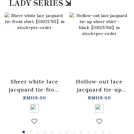
LADY SERIES ⇲
Sheer white lace
Hollow-out lace
jacquard tie-front
jacquard tie-up
shirt【01025765】
sheer shirt -
RM119.00
RM119.00
in stock+pre-order
black【01025766】
in stock+pre-order