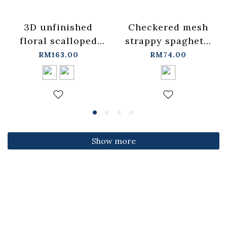
3D unfinished
Checkered mesh
floral scalloped
strappy spaghetti
jeans, available in
strap cover-up
RM163.00
RM74.00
two colors, sizes
vest -
S/M/L.
blue【01099697】
【04011891】in
in stock+pre-order
stock+pre-order
Show more