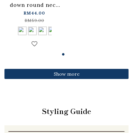
down round neck
fitted top,
RM44.00
available in four
RM59.00
colors【01099501】
in stock+pre-order
Show more
Styling Guide