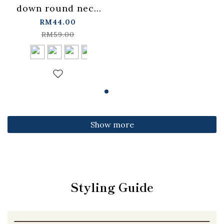
down round neck
fitted top,
RM44.00
available in four
RM59.00
colors【01099501】
in stock+pre-order
Show more
Styling Guide