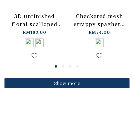
3D unfinished
Checkered mesh
floral scalloped
strappy spaghetti
jeans, available in
strap cover-up
RM163.00
RM74.00
two colors, sizes
vest -
S/M/L.
blue【01099697】
【04011891】in
in stock+pre-order
stock+pre-order
Show more