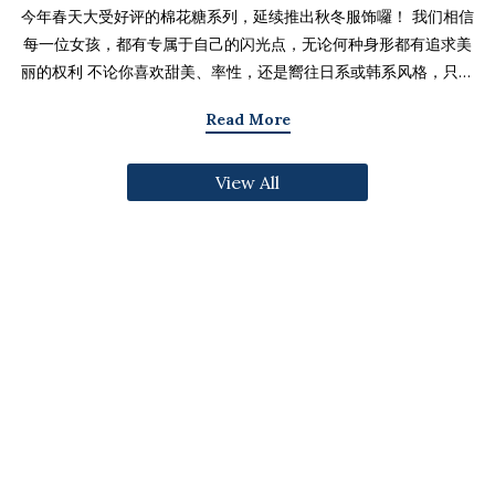
今年春天大受好评的棉花糖系列，延续推出秋冬服饰囉！ 我们相信
每一位女孩，都有专属于自己的闪光点，无论何种身形都有追求美
丽的权利 不论你喜欢甜美、率性，还是嚮往日系或韩系风格，只要
找到适合自己的版型与搭配技巧，就能不用牺牲舒适度，达到修饰
Read More
身形与显瘦的效果 现在就一起来看看棉花糖系列单品，探索那些能
让你自信发光的单品吧～ 麻豆 Sheena(棉花糖) 159cm/75kg 肩宽
View All
39cm 42.5/36/44 穿著XL号镂空花边针织绑带背心 M/L/XL 选用
富有质感的纱线织成 具备弹性并有良好的保暖效果 胸前绑带可自行
调节，花型下摆收边更可爱剪接虚边设计牛仔长裙
S/M/L/XL/2XL 耐磨高磅数棉质丹宁布 高腰设计加上后鬆紧调
节，整体实穿性加倍 A字版型打造显瘦腰臀比 两侧抽皱设计透肤衬
衫 M/L/XL 天丝棉混纺面料，触感柔软滑顺 伞襬版型呈现有腰身
的视觉感 增加了服装的随性感和多变性光泽剪接伞襬长裙 M/L/XL
採用雾面光泽微透肤面料 摆动带有闪亮且飘逸的视觉效果 蛋糕裙襬
呈现出甜美、优雅等多种风格 立体缇花高领长袖上衣 M/L/XL 选
用泡泡感压纹面料 带有精緻木耳边细节 提升造型层次感与甜美气息
格纹伞摆罩衫背心 M/L/XL 选用微磨毛感格纹面料 复古格纹，经
典又充满秋冬气息 修饰身形并增加甜美感灯心绒直纹纹理短裙