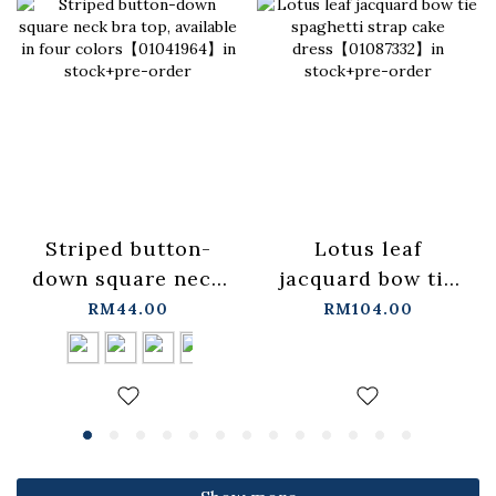
Lotus leaf
Striped button-
jacquard bow tie
down square neck
spaghetti strap
bra top, available
RM104.00
RM44.00
cake
in four
dress【01087332】
colors【01041964】
in stock+pre-order
in stock+pre-order