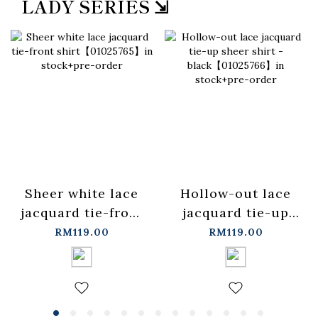
LADY SERIES ⇲
Sheer white lace
Hollow-out lace
jacquard tie-front
jacquard tie-up
shirt【01025765】
sheer shirt -
RM119.00
RM119.00
in stock+pre-order
black【01025766】
in stock+pre-order