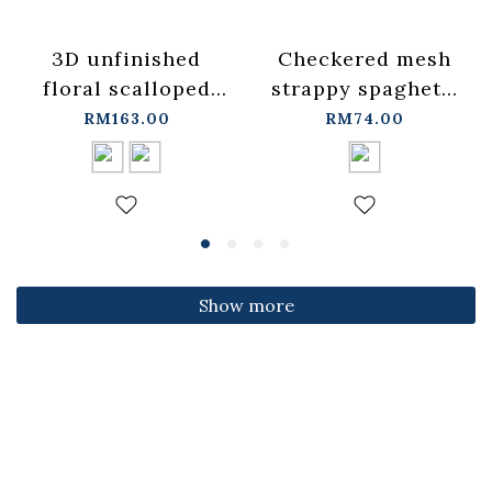
3D unfinished
Checkered mesh
floral scalloped
strappy spaghetti
jeans, available in
strap cover-up
RM163.00
RM74.00
two colors, sizes
vest -
S/M/L.
blue【01099697】
【04011891】in
in stock+pre-order
stock+pre-order
Show more