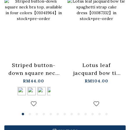
Lotus leaf
Striped button-
jacquard bow tie
down square neck
spaghetti strap
bra top, available
RM104.00
RM44.00
cake
in four
dress【01087332】
colors【01041964】
in stock+pre-order
in stock+pre-order