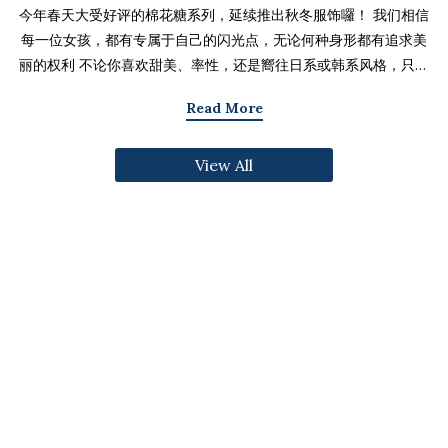
今年春天大受好评的棉花糖系列，延续推出秋冬服饰囉！ 我们相信
每一位女孩，都有专属于自己的闪光点，无论何种身形都有追求美
丽的权利 不论你喜欢甜美、率性，还是嚮往日系或韩系风格，只要
找到适合自己的版型与搭配技巧，就能不用牺牲舒适度，达到修饰
Read More
身形与显瘦的效果 现在就一起来看看棉花糖系列单品，探索那些能
让你自信发光的单品吧～ 麻豆 Sheena(棉花糖) 159cm/75kg 肩宽
View All
39cm 42.5/36/44 穿著XL号镂空花边针织绑带背心 M/L/XL 选用
富有质感的纱线织成 具备弹性并有良好的保暖效果 胸前绑带可自行
调节，花型下摆收边更可爱剪接虚边设计牛仔长裙
S/M/L/XL/2XL 耐磨高磅数棉质丹宁布 高腰设计加上后鬆紧调
节，整体实穿性加倍 A字版型打造显瘦腰臀比 两侧抽皱设计透肤衬
衫 M/L/XL 天丝棉混纺面料，触感柔软滑顺 伞襬版型呈现有腰身
的视觉感 增加了服装的随性感和多变性光泽剪接伞襬长裙 M/L/XL
採用雾面光泽微透肤面料 摆动带有闪亮且飘逸的视觉效果 蛋糕裙襬
呈现出甜美、优雅等多种风格 立体缇花高领长袖上衣 M/L/XL 选
用泡泡感压纹面料 带有精緻木耳边细节 提升造型层次感与甜美气息
格纹伞摆罩衫背心 M/L/XL 选用微磨毛感格纹面料 复古格纹，经
典又充满秋冬气息 修饰身形并增加甜美感灯心绒直纹纹理短裙