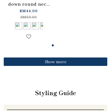
down round neck
fitted top,
RM44.00
available in four
RM59.00
colors【01099501】
in stock+pre-order
Show more
Styling Guide