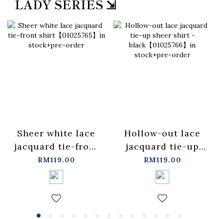
LADY SERIES ⇲
Sheer white lace
Hollow-out lace
jacquard tie-front
jacquard tie-up
shirt【01025765】
sheer shirt -
RM119.00
RM119.00
in stock+pre-order
black【01025766】
in stock+pre-order