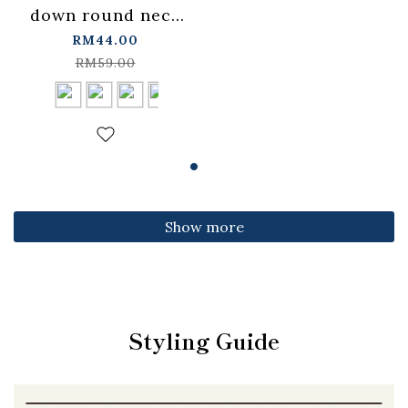
down round neck
fitted top,
RM44.00
available in four
RM59.00
colors【01099501】
in stock+pre-order
Show more
Styling Guide