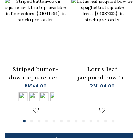
Lotus leaf
Striped button-
jacquard bow tie
down square neck
spaghetti strap
bra top, available
RM104.00
RM44.00
cake
in four
dress【01087332】
colors【01041964】
in stock+pre-order
in stock+pre-order