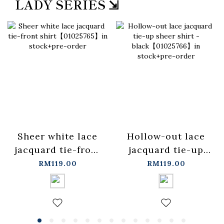
LADY SERIES ⇲
Sheer white lace
Hollow-out lace
jacquard tie-front
jacquard tie-up
shirt【01025765】
sheer shirt -
RM119.00
RM119.00
in stock+pre-order
black【01025766】
in stock+pre-order