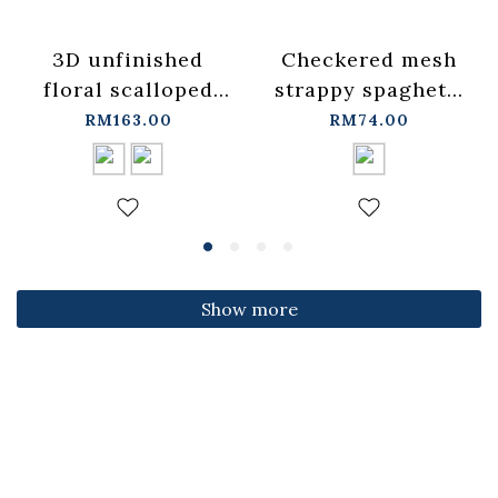
3D unfinished
Checkered mesh
floral scalloped
strappy spaghetti
jeans, available in
strap cover-up
RM163.00
RM74.00
two colors, sizes
vest -
S/M/L.
blue【01099697】
【04011891】in
in stock+pre-order
stock+pre-order
Show more