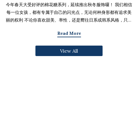
今年春天大受好评的棉花糖系列，延续推出秋冬服饰囉！ 我们相信
每一位女孩，都有专属于自己的闪光点，无论何种身形都有追求美
丽的权利 不论你喜欢甜美、率性，还是嚮往日系或韩系风格，只要
找到适合自己的版型与搭配技巧，就能不用牺牲舒适度，达到修饰
Read More
身形与显瘦的效果 现在就一起来看看棉花糖系列单品，探索那些能
让你自信发光的单品吧～ 麻豆 Sheena(棉花糖) 159cm/75kg 肩宽
View All
39cm 42.5/36/44 穿著XL号镂空花边针织绑带背心 M/L/XL 选用
富有质感的纱线织成 具备弹性并有良好的保暖效果 胸前绑带可自行
调节，花型下摆收边更可爱剪接虚边设计牛仔长裙
S/M/L/XL/2XL 耐磨高磅数棉质丹宁布 高腰设计加上后鬆紧调
节，整体实穿性加倍 A字版型打造显瘦腰臀比 两侧抽皱设计透肤衬
衫 M/L/XL 天丝棉混纺面料，触感柔软滑顺 伞襬版型呈现有腰身
的视觉感 增加了服装的随性感和多变性光泽剪接伞襬长裙 M/L/XL
採用雾面光泽微透肤面料 摆动带有闪亮且飘逸的视觉效果 蛋糕裙襬
呈现出甜美、优雅等多种风格 立体缇花高领长袖上衣 M/L/XL 选
用泡泡感压纹面料 带有精緻木耳边细节 提升造型层次感与甜美气息
格纹伞摆罩衫背心 M/L/XL 选用微磨毛感格纹面料 复古格纹，经
典又充满秋冬气息 修饰身形并增加甜美感灯心绒直纹纹理短裙