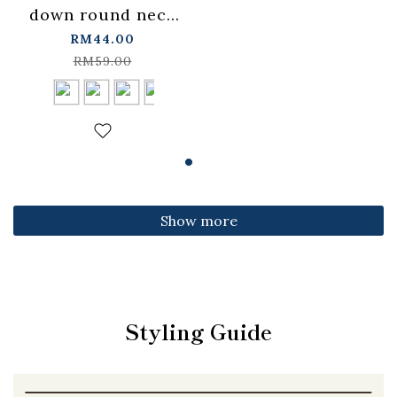
down round neck
fitted top,
RM44.00
available in four
RM59.00
colors【01099501】
in stock+pre-order
Show more
Styling Guide