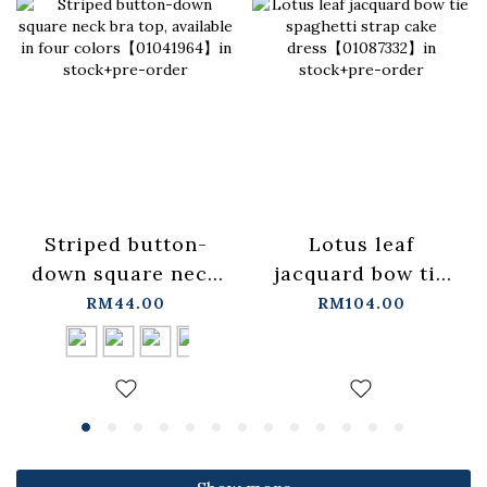
Lotus leaf
Striped button-
jacquard bow tie
down square neck
spaghetti strap
bra top, available
RM104.00
RM44.00
cake
in four
dress【01087332】
colors【01041964】
in stock+pre-order
in stock+pre-order