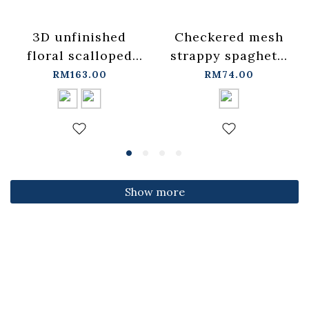
3D unfinished
Checkered mesh
floral scalloped
strappy spaghetti
jeans, available in
strap cover-up
RM163.00
RM74.00
two colors, sizes
vest -
S/M/L.
blue【01099697】
【04011891】in
in stock+pre-order
stock+pre-order
Show more