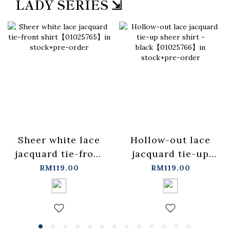
LADY SERIES ⇲
Sheer white lace
Hollow-out lace
jacquard tie-front
jacquard tie-up
shirt【01025765】
sheer shirt -
RM119.00
RM119.00
in stock+pre-order
black【01025766】
in stock+pre-order