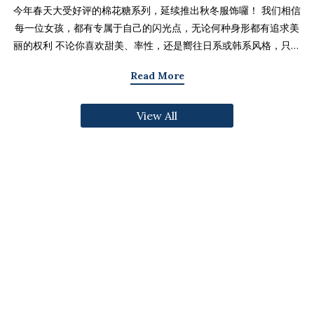
今年春天大受好评的棉花糖系列，延续推出秋冬服饰囉！ 我们相信
每一位女孩，都有专属于自己的闪光点，无论何种身形都有追求美
丽的权利 不论你喜欢甜美、率性，还是嚮往日系或韩系风格，只要
找到适合自己的版型与搭配技巧，就能不用牺牲舒适度，达到修饰
Read More
身形与显瘦的效果 现在就一起来看看棉花糖系列单品，探索那些能
让你自信发光的单品吧～ 麻豆 Sheena(棉花糖) 159cm/75kg 肩宽
View All
39cm 42.5/36/44 穿著XL号镂空花边针织绑带背心 M/L/XL 选用
富有质感的纱线织成 具备弹性并有良好的保暖效果 胸前绑带可自行
调节，花型下摆收边更可爱剪接虚边设计牛仔长裙
S/M/L/XL/2XL 耐磨高磅数棉质丹宁布 高腰设计加上后鬆紧调
节，整体实穿性加倍 A字版型打造显瘦腰臀比 两侧抽皱设计透肤衬
衫 M/L/XL 天丝棉混纺面料，触感柔软滑顺 伞襬版型呈现有腰身
的视觉感 增加了服装的随性感和多变性光泽剪接伞襬长裙 M/L/XL
採用雾面光泽微透肤面料 摆动带有闪亮且飘逸的视觉效果 蛋糕裙襬
呈现出甜美、优雅等多种风格 立体缇花高领长袖上衣 M/L/XL 选
用泡泡感压纹面料 带有精緻木耳边细节 提升造型层次感与甜美气息
格纹伞摆罩衫背心 M/L/XL 选用微磨毛感格纹面料 复古格纹，经
典又充满秋冬气息 修饰身形并增加甜美感灯心绒直纹纹理短裙