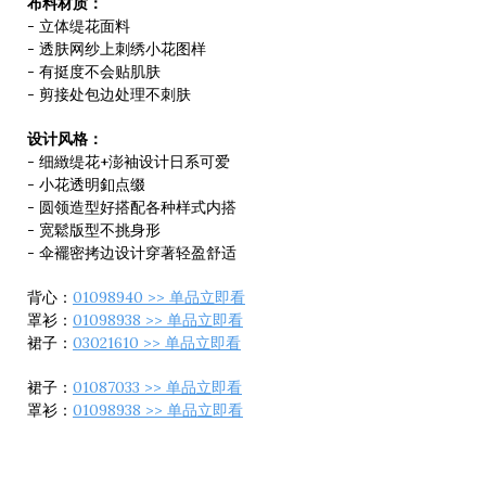
布料材质：
- 立体缇花面料
- 透肤网纱上刺绣小花图样
- 有挺度不会贴肌肤
- 剪接处包边处理不刺肤
设计风格：
- 细緻缇花+澎袖设计日系可爱
- 小花透明釦点缀
- 圆领造型好搭配各种样式内搭
- 宽鬆版型不挑身形
- 伞襬密拷边设计穿著轻盈舒适
背心：
01098940 >> 单品立即看
罩衫：
01098938 >> 单品立即看
裙子：
03021610 >> 单品立即看
裙子：
01087033 >> 单品立即看
罩衫：
01098938 >> 单品立即看