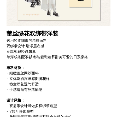
蕾丝缇花双绑带洋装
选用轻柔细緻的亲肤面料
双绑带设计 增添层次感
宽鬆剪裁轻盈飘逸
单穿或搭配罩衫 都能轻鬆诠释甜美可爱的日系穿搭
布料材质：
- 细緻蕾丝网纱面料
- 立体刺绣浮雕感图腾花样
- 篓空缇花透气舒适
- 手感滑顺有纹路触感
设计风格：
- 双肩带设计可做多样绑带造型
- V领可修饰脸型
- 胸围宽鬆可用绑带调整适合自己的样式