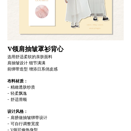
V领肩抽皱罩衫背心
选用舒适柔软的亲肤面料
肩抽皱设计 细节满满
前绑带造型 增添日系俏皮感
布料材质：
- 精緻透肤纱质
- 轻柔飘逸
- 舒适滑顺
设计风格：
- 肩膀做抽皱绑带设计
- 可自行调整宽度
- V领可修饰身型