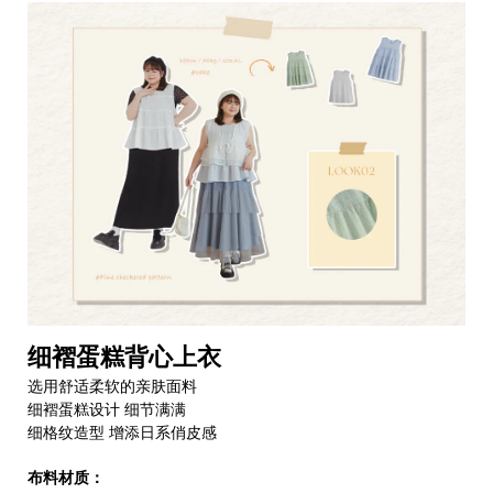
细褶蛋糕背心上衣
选用舒适柔软的亲肤面料
细褶蛋糕设计 细节满满
细格纹造型 增添日系俏皮感
布料材质：