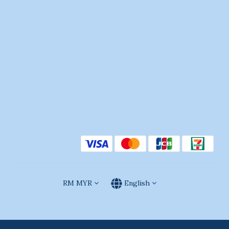
RM
MYR
English