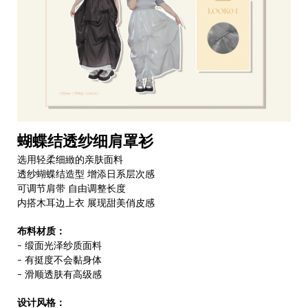
蝴蝶结透纱细肩罩衫
选用轻柔细緻的亲肤面料
透纱蝴蝶结造型 增添日系层次感
可调节肩带 自由调整长度
内搭木耳边上衣 展现甜美俏皮感
布料材质：
- 缎面光泽纱质面料
- 有挺度不会黏身体
- 滑顺透肤有高级感
设计风格：