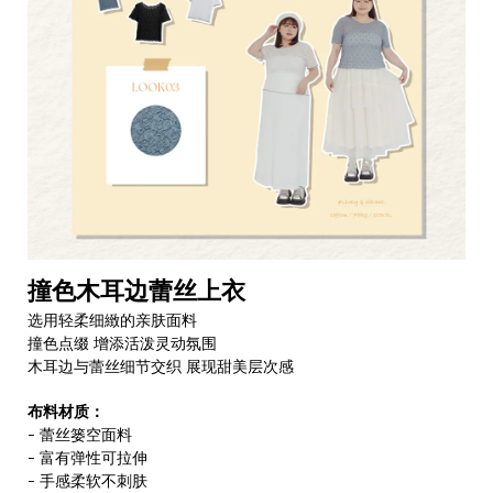
撞色木耳边蕾丝上衣
选用轻柔细緻的亲肤面料
撞色点缀 增添活泼灵动氛围
木耳边与蕾丝细节交织 展现甜美层次感
布料材质：
- 蕾丝篓空面料
- 富有弹性可拉伸
- 手感柔软不刺肤