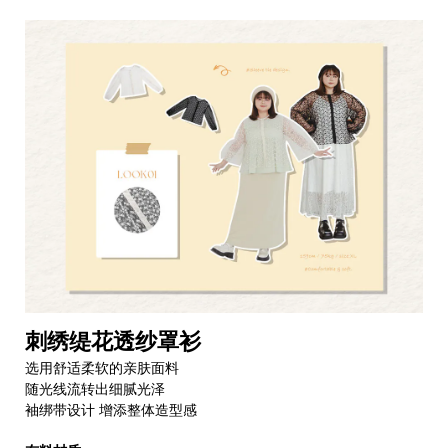
刺绣缇花透纱罩衫
选用舒适柔软的亲肤面料
随光线流转出细腻光泽
袖绑带设计 增添整体造型感