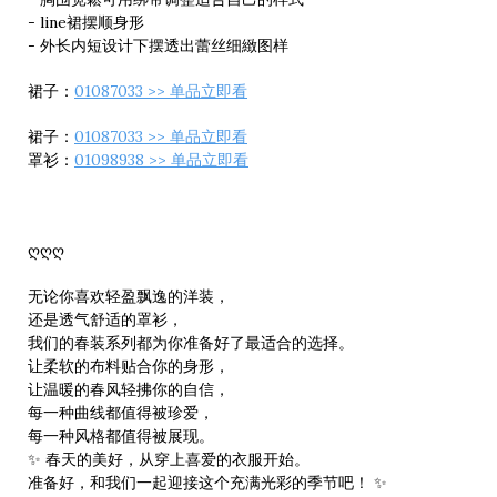
- line裙摆顺身形
- 外长内短设计下摆透出蕾丝细緻图样
裙子：
01087033 >> 单品立即看
裙子：
01087033 >> 单品立即看
罩衫：
01098938 >> 单品立即看
ღღღ
无论你喜欢轻盈飘逸的洋装，
还是透气舒适的罩衫，
我们的春装系列都为你准备好了最适合的选择。
让柔软的布料贴合你的身形，
让温暖的春风轻拂你的自信，
每一种曲线都值得被珍爱，
每一种风格都值得被展现。
✨ 春天的美好，从穿上喜爱的衣服开始。
准备好，和我们一起迎接这个充满光彩的季节吧！ ✨